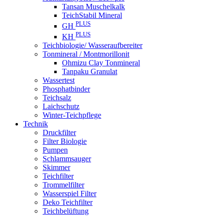
Tansan Muschelkalk
TeichStabil Mineral
PLUS
GH
PLUS
KH
Teichbiologie/ Wasseraufbereiter
Tonmineral / Montmorillonit
Ohmizu Clay Tonmineral
Tanpaku Granulat
Wassertest
Phosphatbinder
Teichsalz
Laichschutz
Winter-Teichpflege
Technik
Druckfilter
Filter Biologie
Pumpen
Schlammsauger
Skimmer
Teichfilter
Trommelfilter
Wasserspiel Filter
Deko Teichfilter
Teichbelüftung