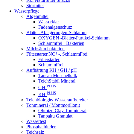
Koi Naturfutter Snacks
Störfutter
Wasserpflege
Algenmittel
Wasserklar
Fadenalgenschutz
Blätter-Ablagerungen-Schlamm
OXYGEN -Blätter-Partikel-Schlamm
Schlammfrei - Bakterien
Milchsäurebakterien
Filterstarter,NO² -, SchlammFrei
Filterstarter
SchlammFrei
Aufhärtung KH / GH / pH
Tansan Muschelkalk
TeichStabil Mineral
PLUS
GH
PLUS
KH
Teichbiologie/ Wasseraufbereiter
Tonmineral / Montmorillonit
Ohmizu Clay Tonmineral
Tanpaku Granulat
Wassertest
Phosphatbinder
Teichsalz