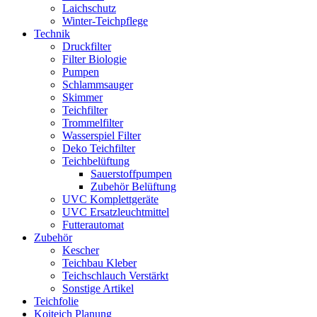
Laichschutz
Winter-Teichpflege
Technik
Druckfilter
Filter Biologie
Pumpen
Schlammsauger
Skimmer
Teichfilter
Trommelfilter
Wasserspiel Filter
Deko Teichfilter
Teichbelüftung
Sauerstoffpumpen
Zubehör Belüftung
UVC Komplettgeräte
UVC Ersatzleuchtmittel
Futterautomat
Zubehör
Kescher
Teichbau Kleber
Teichschlauch Verstärkt
Sonstige Artikel
Teichfolie
Koiteich Planung