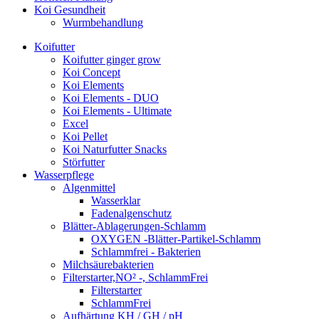
Koi Gesundheit
Wurmbehandlung
Koifutter
Koifutter ginger grow
Koi Concept
Koi Elements
Koi Elements - DUO
Koi Elements - Ultimate
Excel
Koi Pellet
Koi Naturfutter Snacks
Störfutter
Wasserpflege
Algenmittel
Wasserklar
Fadenalgenschutz
Blätter-Ablagerungen-Schlamm
OXYGEN -Blätter-Partikel-Schlamm
Schlammfrei - Bakterien
Milchsäurebakterien
Filterstarter,NO² -, SchlammFrei
Filterstarter
SchlammFrei
Aufhärtung KH / GH / pH