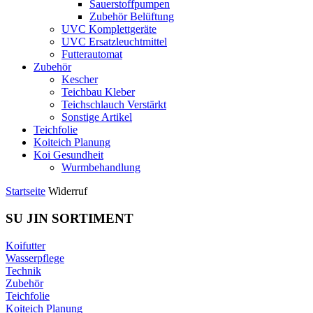
Sauerstoffpumpen
Zubehör Belüftung
UVC Komplettgeräte
UVC Ersatzleuchtmittel
Futterautomat
Zubehör
Kescher
Teichbau Kleber
Teichschlauch Verstärkt
Sonstige Artikel
Teichfolie
Koiteich Planung
Koi Gesundheit
Wurmbehandlung
Startseite
Widerruf
SU JIN SORTIMENT
Koifutter
Wasserpflege
Technik
Zubehör
Teichfolie
Koiteich Planung