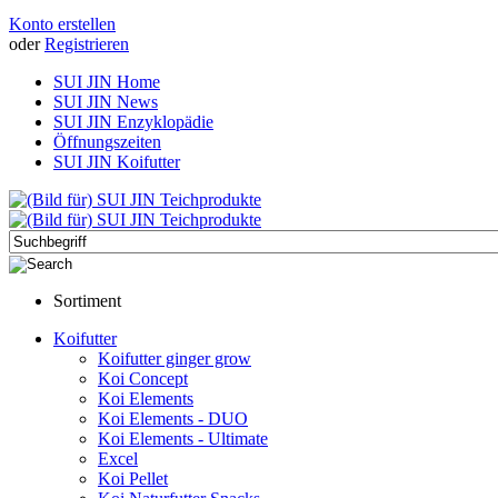
Konto erstellen
oder
Registrieren
SUI JIN Home
SUI JIN News
SUI JIN Enzyklopädie
Öffnungszeiten
SUI JIN Koifutter
Sortiment
Koifutter
Koifutter ginger grow
Koi Concept
Koi Elements
Koi Elements - DUO
Koi Elements - Ultimate
Excel
Koi Pellet