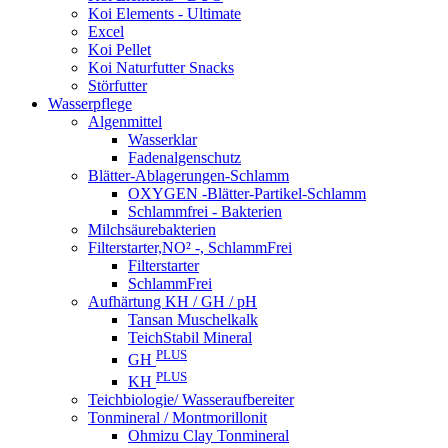
Koi Elements - Ultimate
Excel
Koi Pellet
Koi Naturfutter Snacks
Störfutter
Wasserpflege
Algenmittel
Wasserklar
Fadenalgenschutz
Blätter-Ablagerungen-Schlamm
OXYGEN -Blätter-Partikel-Schlamm
Schlammfrei - Bakterien
Milchsäurebakterien
Filterstarter,NO² -, SchlammFrei
Filterstarter
SchlammFrei
Aufhärtung KH / GH / pH
Tansan Muschelkalk
TeichStabil Mineral
PLUS
GH
PLUS
KH
Teichbiologie/ Wasseraufbereiter
Tonmineral / Montmorillonit
Ohmizu Clay Tonmineral