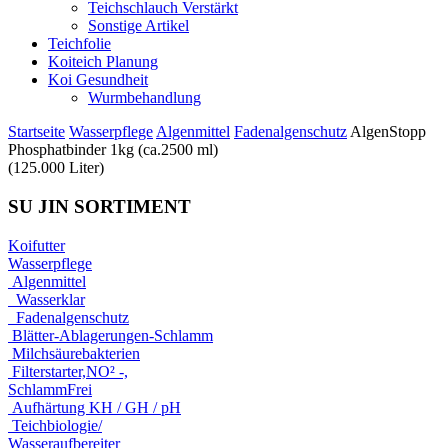
Teichschlauch Verstärkt
Sonstige Artikel
Teichfolie
Koiteich Planung
Koi Gesundheit
Wurmbehandlung
Startseite
Wasserpflege
Algenmittel
Fadenalgenschutz
AlgenStopp
Phosphatbinder 1kg (ca.2500 ml)
(125.000 Liter)
SU JIN SORTIMENT
Koifutter
Wasserpflege
Algenmittel
Wasserklar
Fadenalgenschutz
Blätter-Ablagerungen-Schlamm
Milchsäurebakterien
Filterstarter,NO² -,
SchlammFrei
Aufhärtung KH / GH / pH
Teichbiologie/
Wasseraufbereiter