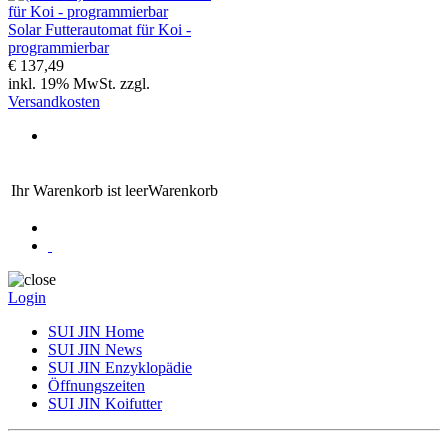
Solar Futterautomat für Koi -
programmierbar
€ 137,49
inkl. 19% MwSt. zzgl.
Versandkosten
Ihr Warenkorb ist leer
Warenkorb
Login
SUI JIN Home
SUI JIN News
SUI JIN Enzyklopädie
Öffnungszeiten
SUI JIN Koifutter