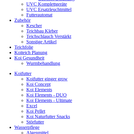
UVC Komplettgeräte
UVC Ersatzleuchtmittel
Futterautomat
Zubehör
Kescher
Teichbau Kleber
Teichschlauch Verstärkt
Sonstige Artikel
Teichfolie
Koiteich Planung
Koi Gesundheit
Wurmbehandlung
Koifutter
Koifutter ginger grow
Koi Concept
Koi Elements
Koi Elements - DUO
Koi Elements - Ultimate
Excel
Koi Pellet
Koi Naturfutter Snacks
Störfutter
Wasserpflege
Algenmittel