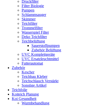
Druckfilter
Filter Biologie
Pumpen
Schlammsauger
Skimmer
Teichfilter
Trommelfilter
Wasserspiel Filter
Deko Teichfilter
Teichbelüftung
Sauerstoffpumpen
Zubehör Belüftung
UVC Komplettgeräte
UVC Ersatzleuchtmittel
Futterautomat
Zubehör
Kescher
Teichbau Kleber
Teichschlauch Verstärkt
Sonstige Artikel
Teichfolie
Koiteich Planung
Koi Gesundheit
Wurmbehandlung