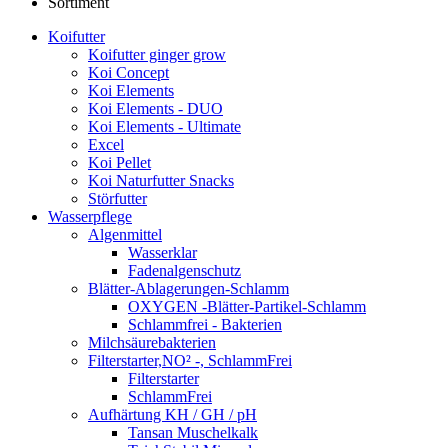
Sortiment
Koifutter
Koifutter ginger grow
Koi Concept
Koi Elements
Koi Elements - DUO
Koi Elements - Ultimate
Excel
Koi Pellet
Koi Naturfutter Snacks
Störfutter
Wasserpflege
Algenmittel
Wasserklar
Fadenalgenschutz
Blätter-Ablagerungen-Schlamm
OXYGEN -Blätter-Partikel-Schlamm
Schlammfrei - Bakterien
Milchsäurebakterien
Filterstarter,NO² -, SchlammFrei
Filterstarter
SchlammFrei
Aufhärtung KH / GH / pH
Tansan Muschelkalk