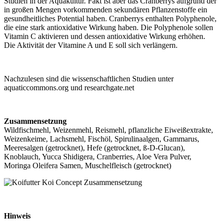
Studien in der Aquakultur. Fakt ist aber das Cranberrys aufgrund der
in großen Mengen vorkommenden sekundären Pflanzenstoffe ein
gesundheitliches Potential haben. Cranberrys enthalten Polyphenole,
die eine stark antioxidative Wirkung haben. Die Polyphenole sollen
Vitamin C aktivieren und dessen antioxidative Wirkung erhöhen.
Die Aktivität der Vitamine A und E soll sich verlängern.
Nachzulesen sind die wissenschaftlichen Studien unter
aquaticcommons.org und researchgate.net
Zusammensetzung
Wildfischmehl, Weizenmehl, Reismehl, pflanzliche Eiweißextrakte,
Weizenkeime, Lachsmehl, Fischöl, Spirulinaalgen, Gammarus,
Meeresalgen (getrocknet), Hefe (getrocknet, ß-D-Glucan),
Knoblauch, Yucca Shidigera, Cranberries, Aloe Vera Pulver,
Moringa Oleifera Samen, Muschelfleisch (getrocknet)
Hinweis