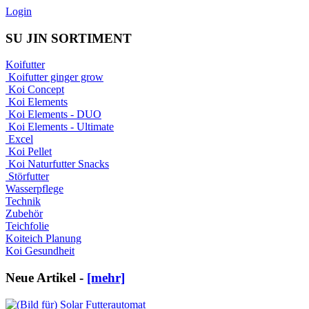
Login
SU JIN SORTIMENT
Koifutter
Koifutter ginger grow
Koi Concept
Koi Elements
Koi Elements - DUO
Koi Elements - Ultimate
Excel
Koi Pellet
Koi Naturfutter Snacks
Störfutter
Wasserpflege
Technik
Zubehör
Teichfolie
Koiteich Planung
Koi Gesundheit
Neue Artikel -
[mehr]