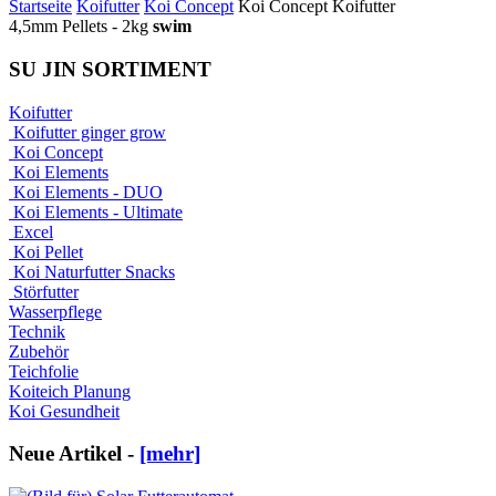
Startseite
Koifutter
Koi Concept
Koi Concept Koifutter
4,5mm Pellets - 2kg
swim
SU JIN SORTIMENT
Koifutter
Koifutter ginger grow
Koi Concept
Koi Elements
Koi Elements - DUO
Koi Elements - Ultimate
Excel
Koi Pellet
Koi Naturfutter Snacks
Störfutter
Wasserpflege
Technik
Zubehör
Teichfolie
Koiteich Planung
Koi Gesundheit
Neue Artikel -
[mehr]