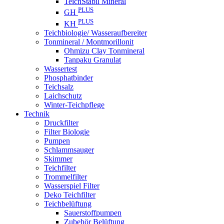
TeichStabil Mineral
PLUS
GH
PLUS
KH
Teichbiologie/ Wasseraufbereiter
Tonmineral / Montmorillonit
Ohmizu Clay Tonmineral
Tanpaku Granulat
Wassertest
Phosphatbinder
Teichsalz
Laichschutz
Winter-Teichpflege
Technik
Druckfilter
Filter Biologie
Pumpen
Schlammsauger
Skimmer
Teichfilter
Trommelfilter
Wasserspiel Filter
Deko Teichfilter
Teichbelüftung
Sauerstoffpumpen
Zubehör Belüftung