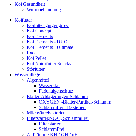
Koi Gesundheit
Wurmbehandlung
Koifutter
Koifutter ginger grow
Koi Concept
Koi Elements
Koi Elements - DUO
Koi Elements - Ultimate
Excel
Koi Pellet
Koi Naturfutter Snacks
Störfutter
Wasserpflege
Algenmittel
Wasserklar
Fadenalgenschutz
Blätter-Ablagerungen-Schlamm
OXYGEN -Blätter-Partikel-Schlamm
Schlammfrei - Bakterien
Milchsäurebakterien
Filterstarter,NO² -, SchlammFrei
Filterstarter
SchlammFrei
Aufhärtung KH / GH / pH