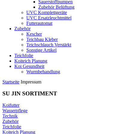
Sauerstoffpumpen
Zubehör Belüftung
UVC Komplettgeräte
UVC Ersatzleuchtmittel
Futterautomat
Zubehör
Kescher
Teichbau Kleber
Teichschlauch Verstärkt
Sonstige Artikel
Teichfolie
Koiteich Planung
Koi Gesundheit
Wurmbehandlung
Startseite
Impressum
SU JIN SORTIMENT
Koifutter
Wasserpflege
Technik
Zubehör
Teichfolie
Koiteich Planung