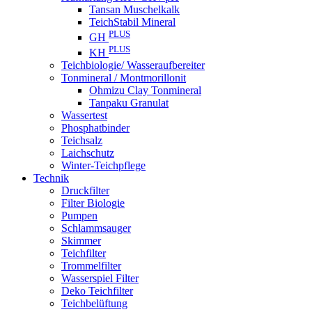
Tansan Muschelkalk
TeichStabil Mineral
PLUS
GH
PLUS
KH
Teichbiologie/ Wasseraufbereiter
Tonmineral / Montmorillonit
Ohmizu Clay Tonmineral
Tanpaku Granulat
Wassertest
Phosphatbinder
Teichsalz
Laichschutz
Winter-Teichpflege
Technik
Druckfilter
Filter Biologie
Pumpen
Schlammsauger
Skimmer
Teichfilter
Trommelfilter
Wasserspiel Filter
Deko Teichfilter
Teichbelüftung