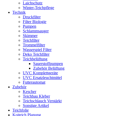
Laichschutz
Winter-Teichpflege
Technik
Druckfilter
Filter Biologie
Pumpen
Schlammsauger
Skimmer
Teichfilter
Trommelfilter
Wasserspiel Filter
Deko Teichfilter
Teichbelüftung
Sauerstoffpumpen
Zubehör Belüftung
UVC Komplettgeräte
UVC Ersatzleuchtmittel
Futterautomat
Zubehör
Kescher
Teichbau Kleber
Teichschlauch Verstärkt
Sonstige Artikel
Teichfolie
Koiteich Planung