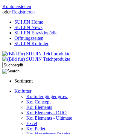
Konto erstellen
oder
Registrieren
SUI JIN Home
SUI JIN News
SUI JIN Enzyklopädie
Öffnungszeiten
SUI JIN Koifutter
Sortiment
Koifutter
Koifutter ginger grow
Koi Concept
Koi Elements
Koi Elements - DUO
Koi Elements - Ultimate
Excel
Koi Pellet