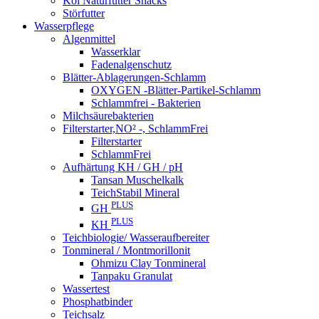
Koi Naturfutter Snacks
Störfutter
Wasserpflege
Algenmittel
Wasserklar
Fadenalgenschutz
Blätter-Ablagerungen-Schlamm
OXYGEN -Blätter-Partikel-Schlamm
Schlammfrei - Bakterien
Milchsäurebakterien
Filterstarter,NO² -, SchlammFrei
Filterstarter
SchlammFrei
Aufhärtung KH / GH / pH
Tansan Muschelkalk
TeichStabil Mineral
PLUS
GH
PLUS
KH
Teichbiologie/ Wasseraufbereiter
Tonmineral / Montmorillonit
Ohmizu Clay Tonmineral
Tanpaku Granulat
Wassertest
Phosphatbinder
Teichsalz