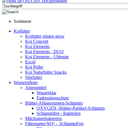
Sortiment
Koifutter
Koifutter ginger grow
Koi Concept
Koi Elements
Koi Elements - DUO
Koi Elements - Ultimate
Excel
Koi Pellet
Koi Naturfutter Snacks
Störfutter
Wasserpflege
Algenmittel
Wasserklar
Fadenalgenschutz
Blätter-Ablagerungen-Schlamm
OXYGEN -Blätter-Partikel-Schlamm
Schlammfrei - Bakterien
Milchsäurebakterien
Filterstarter,NO² -, SchlammFrei