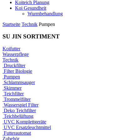
Koiteich Planung
Koi Gesundheit
Wurmbehandlung
Startseite
Technik
Pumpen
SU JIN SORTIMENT
Koifutter
Wasserpflege
Technik
Druckfilter
Filter Biologie
Pumpen
Schlammsauger
Skimmer
Teichfilter
Trommelfilter
Wasserspiel Filter
Deko Teichfilter
Teichbelüftung
UVC Komplettgeräte
UVC Ersatzleuchtmittel
Futterautomat
Zubehör