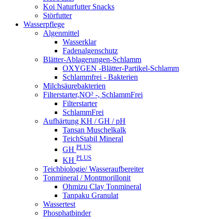
Koi Naturfutter Snacks
Störfutter
Wasserpflege
Algenmittel
Wasserklar
Fadenalgenschutz
Blätter-Ablagerungen-Schlamm
OXYGEN -Blätter-Partikel-Schlamm
Schlammfrei - Bakterien
Milchsäurebakterien
Filterstarter,NO² -, SchlammFrei
Filterstarter
SchlammFrei
Aufhärtung KH / GH / pH
Tansan Muschelkalk
TeichStabil Mineral
PLUS
GH
PLUS
KH
Teichbiologie/ Wasseraufbereiter
Tonmineral / Montmorillonit
Ohmizu Clay Tonmineral
Tanpaku Granulat
Wassertest
Phosphatbinder