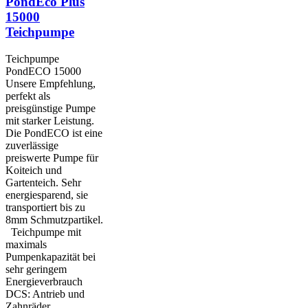
PondEco Plus
15000
Teichpumpe
Teichpumpe
PondECO 15000
Unsere Empfehlung,
perfekt als
preisgünstige Pumpe
mit starker Leistung.
Die PondECO ist eine
zuverlässige
preiswerte Pumpe für
Koiteich und
Gartenteich. Sehr
energiesparend, sie
transportiert bis zu
8mm Schmutzpartikel.
Teichpumpe mit
maximals
Pumpenkapazität bei
sehr geringem
Energieverbrauch
DCS: Antrieb und
Zahnräder...