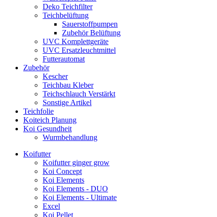
Deko Teichfilter
Teichbelüftung
Sauerstoffpumpen
Zubehör Belüftung
UVC Komplettgeräte
UVC Ersatzleuchtmittel
Futterautomat
Zubehör
Kescher
Teichbau Kleber
Teichschlauch Verstärkt
Sonstige Artikel
Teichfolie
Koiteich Planung
Koi Gesundheit
Wurmbehandlung
Koifutter
Koifutter ginger grow
Koi Concept
Koi Elements
Koi Elements - DUO
Koi Elements - Ultimate
Excel
Koi Pellet