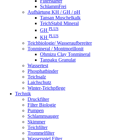
Filterstarter
SchlammFrei
Aufhärtung KH / GH / pH
Tansan Muschelkalk
TeichStabil Mineral
PLUS
GH
PLUS
KH
Teichbiologie/ Wasseraufbereiter
Tonmineral / Montmorillonit
Ohmizu Clay Tonmineral
Tanpaku Granulat
Wassertest
Phosphatbinder
Teichsalz
Laichschutz
Winter-Teichpflege
Technik
Druckfilter
Filter Biologie
Pumpen
Schlammsauger
Skimmer
Teichfilter
Trommelfilter
Wasserspiel Filter