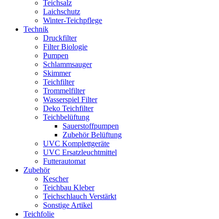
Teichsalz
Laichschutz
Winter-Teichpflege
Technik
Druckfilter
Filter Biologie
Pumpen
Schlammsauger
Skimmer
Teichfilter
Trommelfilter
Wasserspiel Filter
Deko Teichfilter
Teichbelüftung
Sauerstoffpumpen
Zubehör Belüftung
UVC Komplettgeräte
UVC Ersatzleuchtmittel
Futterautomat
Zubehör
Kescher
Teichbau Kleber
Teichschlauch Verstärkt
Sonstige Artikel
Teichfolie