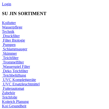
Login
SU JIN SORTIMENT
Koifutter
Wasserpflege
Technik
Druckfilter
Filter Biologie
Pumpen
Schlammsauger
Skimmer
Teichfilter
Trommelfilter
Wasserspiel Filter
Deko Teichfilter
Teichbelüftung
UVC Komplettgeräte
UVC Ersatzleuchtmittel
Futterautomat
Zubehör
Teichfolie
Koiteich Planung
Koi Gesundheit