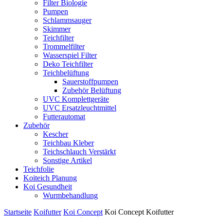
Filter Biologie
Pumpen
Schlammsauger
Skimmer
Teichfilter
Trommelfilter
Wasserspiel Filter
Deko Teichfilter
Teichbelüftung
Sauerstoffpumpen
Zubehör Belüftung
UVC Komplettgeräte
UVC Ersatzleuchtmittel
Futterautomat
Zubehör
Kescher
Teichbau Kleber
Teichschlauch Verstärkt
Sonstige Artikel
Teichfolie
Koiteich Planung
Koi Gesundheit
Wurmbehandlung
Startseite
Koifutter
Koi Concept
Koi Concept Koifutter