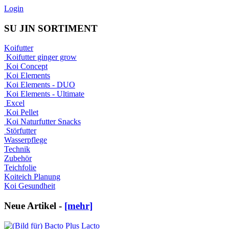
Login
SU JIN SORTIMENT
Koifutter
Koifutter ginger grow
Koi Concept
Koi Elements
Koi Elements - DUO
Koi Elements - Ultimate
Excel
Koi Pellet
Koi Naturfutter Snacks
Störfutter
Wasserpflege
Technik
Zubehör
Teichfolie
Koiteich Planung
Koi Gesundheit
Neue Artikel -
[mehr]