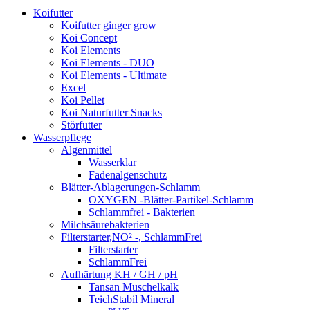
Koifutter
Koifutter ginger grow
Koi Concept
Koi Elements
Koi Elements - DUO
Koi Elements - Ultimate
Excel
Koi Pellet
Koi Naturfutter Snacks
Störfutter
Wasserpflege
Algenmittel
Wasserklar
Fadenalgenschutz
Blätter-Ablagerungen-Schlamm
OXYGEN -Blätter-Partikel-Schlamm
Schlammfrei - Bakterien
Milchsäurebakterien
Filterstarter,NO² -, SchlammFrei
Filterstarter
SchlammFrei
Aufhärtung KH / GH / pH
Tansan Muschelkalk
TeichStabil Mineral