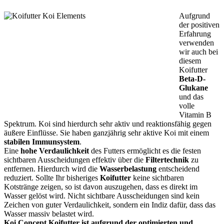
Aufgrund
der positiven
Erfahrung
verwenden
wir auch bei
diesem
Koifutter
Beta-D-
Glukane
und das
volle
Vitamin B
Spektrum. Koi sind hierdurch sehr aktiv und reaktionsfähig gegen
äußere Einflüsse. Sie haben ganzjährig sehr aktive Koi mit einem
stabilen Immunsystem
.
Eine
hohe Verdaulichkeit
des Futters ermöglicht es die festen
sichtbaren Ausscheidungen effektiv über die
Filtertechnik
zu
entfernen. Hierdurch wird die
Wasserbelastung
entscheidend
reduziert. Sollte Ihr bisheriges
Koifutter
keine sichtbaren
Kotstränge zeigen, so ist davon auszugehen, dass es direkt im
Wasser gelöst wird. Nicht sichtbare Ausscheidungen sind kein
Zeichen von guter Verdaulichkeit, sondern ein Indiz dafür, dass das
Wasser massiv belastet wird.
Koi Concept Koifutter ist aufgrund der optimierten und