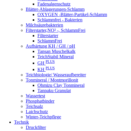
Fadenalgenschutz
Blätter-Ablagerungen-Schlamm
OXYGEN -Blätter-Partikel-Schlamm
Schlammfrei - Bakterien
Milchsäurebakterien
Filterstarter,NO² -, SchlammFrei
Filterstarter
SchlammFrei
Aufhärtung KH / GH / pH
Tansan Muschelkalk
TeichStabil Mineral
PLUS
GH
PLUS
KH
Teichbiologie/ Wasseraufbereiter
Tonmineral / Montmorillonit
Ohmizu Clay Tonmineral
Tanpaku Granulat
Wassertest
Phosphatbinder
Teichsalz
Laichschutz
Winter-Teichpflege
Technik
Druckfilter