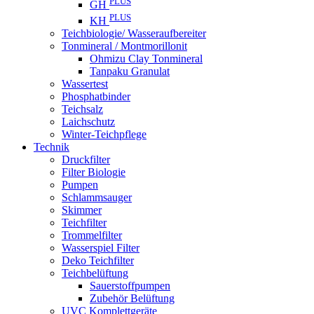
PLUS
GH
PLUS
KH
Teichbiologie/ Wasseraufbereiter
Tonmineral / Montmorillonit
Ohmizu Clay Tonmineral
Tanpaku Granulat
Wassertest
Phosphatbinder
Teichsalz
Laichschutz
Winter-Teichpflege
Technik
Druckfilter
Filter Biologie
Pumpen
Schlammsauger
Skimmer
Teichfilter
Trommelfilter
Wasserspiel Filter
Deko Teichfilter
Teichbelüftung
Sauerstoffpumpen
Zubehör Belüftung
UVC Komplettgeräte