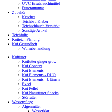
UVC Ersatzleuchtmittel
Futterautomat
Zubehör
Kescher
Teichbau Kleber
Teichschlauch Verstärkt
Sonstige Artikel
Teichfolie
Koiteich Planung
Koi Gesundheit
Wurmbehandlung
Koifutter
Koifutter ginger grow
Koi Concept
Koi Elements
Koi Elements - DUO
Koi Elements - Ultimate
Excel
Koi Pellet
Koi Naturfutter Snacks
Störfutter
Wasserpflege
Algenmittel
Wasserklar