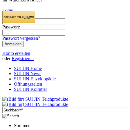
Login
E-Mail:
Passwort:
Passwort vergessen?
Konto erstellen
oder
Registrieren
SUI JIN Home
SUI JIN News
SUI JIN Enzyklopädie
Öffnungszeiten
SUI JIN Koifutter
Sortiment