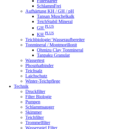
Filterstarter
SchlammFrei
Aufhärtung KH / GH / pH
Tansan Muschelkalk
TeichStabil Mineral
PLUS
GH
PLUS
KH
Teichbiologie/ Wasseraufbereiter
Tonmineral / Montmorillonit
Ohmizu Clay Tonmineral
Tanpaku Granulat
Wassertest
Phosphatbinder
Teichsalz
Laichschutz
Winter-Teichpflege
Technik
Druckfilter
Filter Biologie
Pumpen
Schlammsauger
Skimmer
Teichfilter
Trommelfilter
Wasserspiel Filter