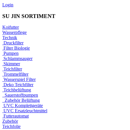
Login
SU JIN SORTIMENT
Koifutter
Wasserpflege
Technik
Druckfilter
Filter Biologie
Pumpen
Schlammsauger
Skimmer
Teichfilter
Trommelfilter
Wasserspiel Filter
Deko Teichfilter
Teichbelüftung
Sauerstoffpumpen
Zubehör Belüftung
UVC Komplettgeräte
UVC Ersatzleuchtmittel
Futterautomat
Zubehör
Teichfolie