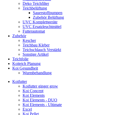
Deko Teichfilter
Teichbelüftung
Sauerstoffpumpen
Zubehör Belüftung
UVC Komplettgeräte
UVC Ersatzleuchtmittel
Futterautomat
Zubehör
Kescher
Teichbau Kleber
Teichschlauch Verstärkt
Sonstige Artikel
Teichfolie
Koiteich Planung
Koi Gesundheit
Wurmbehandlung
Koifutter
Koifutter ginger grow
Koi Concept
Koi Elements
Koi Elements - DUO
Koi Elements - Ultimate
Excel
Koi Pellet