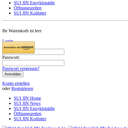
SUI JIN Enzyklopädie
Öffnungszeiten
SUI JIN Koifutter
Ihr Warenkorb ist leer
Login
E-Mail:
Passwort:
Passwort vergessen?
Konto erstellen
oder
Registrieren
SUI JIN Home
SUI JIN News
SUI JIN Enzyklopädie
Öffnungszeiten
SUI JIN Koifutter