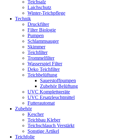
Teichsalz
Laichschutz
Winter-Teichpflege
Technik
Druckfilter
Filter Biologie
Pumpen
Schlammsauger
Skimmer
Teichfilter
Trommelfilter
Wasserspiel Filter
Deko Teichfilter
Teichbelüftung
Sauerstoffpumpen
Zubehör Belüftung
UVC Komplettgeräte
UVC Ersatzleuchtmittel
Futterautomat
Zubehör
Kescher
Teichbau Kleber
Teichschlauch Verstärkt
Sonstige Artikel
Teichfolie