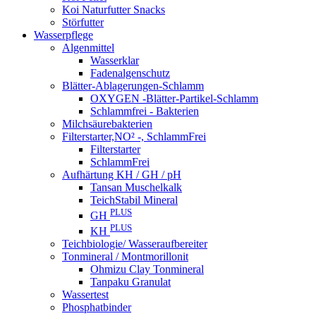
Koi Naturfutter Snacks
Störfutter
Wasserpflege
Algenmittel
Wasserklar
Fadenalgenschutz
Blätter-Ablagerungen-Schlamm
OXYGEN -Blätter-Partikel-Schlamm
Schlammfrei - Bakterien
Milchsäurebakterien
Filterstarter,NO² -, SchlammFrei
Filterstarter
SchlammFrei
Aufhärtung KH / GH / pH
Tansan Muschelkalk
TeichStabil Mineral
PLUS
GH
PLUS
KH
Teichbiologie/ Wasseraufbereiter
Tonmineral / Montmorillonit
Ohmizu Clay Tonmineral
Tanpaku Granulat
Wassertest
Phosphatbinder