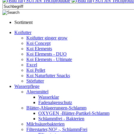
Sortiment
Koifutter
Koifutter ginger grow
Koi Concept
Koi Elements
Koi Elements - DUO
Koi Elements - Ultimate
Excel
Koi Pellet
Koi Naturfutter Snacks
Störfutter
Wasserpflege
Algenmittel
Wasserklar
Fadenalgenschutz
Blätter-Ablagerungen-Schlamm
OXYGEN -Blätter-Partikel-Schlamm
Schlammfrei - Bakterien
Milchsäurebakterien
Filterstarter,NO² -, SchlammFrei