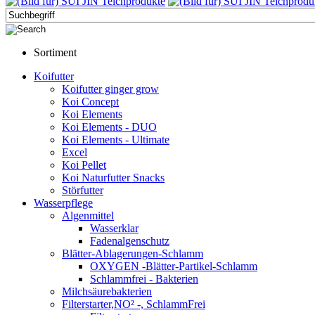
Sortiment
Koifutter
Koifutter ginger grow
Koi Concept
Koi Elements
Koi Elements - DUO
Koi Elements - Ultimate
Excel
Koi Pellet
Koi Naturfutter Snacks
Störfutter
Wasserpflege
Algenmittel
Wasserklar
Fadenalgenschutz
Blätter-Ablagerungen-Schlamm
OXYGEN -Blätter-Partikel-Schlamm
Schlammfrei - Bakterien
Milchsäurebakterien
Filterstarter,NO² -, SchlammFrei