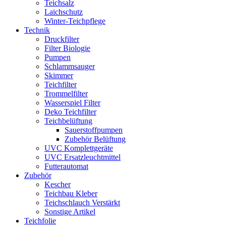
Teichsalz
Laichschutz
Winter-Teichpflege
Technik
Druckfilter
Filter Biologie
Pumpen
Schlammsauger
Skimmer
Teichfilter
Trommelfilter
Wasserspiel Filter
Deko Teichfilter
Teichbelüftung
Sauerstoffpumpen
Zubehör Belüftung
UVC Komplettgeräte
UVC Ersatzleuchtmittel
Futterautomat
Zubehör
Kescher
Teichbau Kleber
Teichschlauch Verstärkt
Sonstige Artikel
Teichfolie