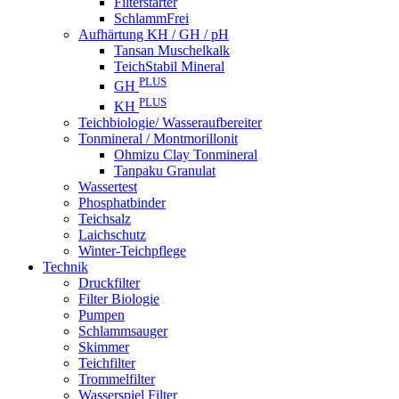
Filterstarter
SchlammFrei
Aufhärtung KH / GH / pH
Tansan Muschelkalk
TeichStabil Mineral
PLUS
GH
PLUS
KH
Teichbiologie/ Wasseraufbereiter
Tonmineral / Montmorillonit
Ohmizu Clay Tonmineral
Tanpaku Granulat
Wassertest
Phosphatbinder
Teichsalz
Laichschutz
Winter-Teichpflege
Technik
Druckfilter
Filter Biologie
Pumpen
Schlammsauger
Skimmer
Teichfilter
Trommelfilter
Wasserspiel Filter