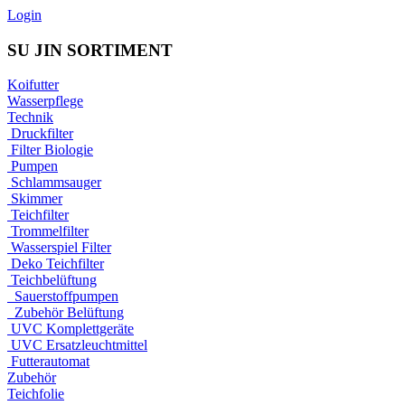
Login
SU JIN SORTIMENT
Koifutter
Wasserpflege
Technik
Druckfilter
Filter Biologie
Pumpen
Schlammsauger
Skimmer
Teichfilter
Trommelfilter
Wasserspiel Filter
Deko Teichfilter
Teichbelüftung
Sauerstoffpumpen
Zubehör Belüftung
UVC Komplettgeräte
UVC Ersatzleuchtmittel
Futterautomat
Zubehör
Teichfolie