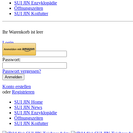
SUI JIN Enzyklopädie
Öffnungszeiten
SUI JIN Koifutter
Ihr Warenkorb ist leer
Login
E-Mail:
Passwort:
Passwort vergessen?
Konto erstellen
oder
Registrieren
SUI JIN Home
SUI JIN News
SUI JIN Enzyklopädie
Öffnungszeiten
SUI JIN Koifutter