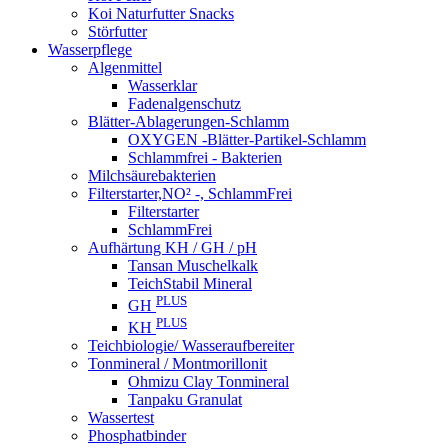
Koi Naturfutter Snacks
Störfutter
Wasserpflege
Algenmittel
Wasserklar
Fadenalgenschutz
Blätter-Ablagerungen-Schlamm
OXYGEN -Blätter-Partikel-Schlamm
Schlammfrei - Bakterien
Milchsäurebakterien
Filterstarter,NO² -, SchlammFrei
Filterstarter
SchlammFrei
Aufhärtung KH / GH / pH
Tansan Muschelkalk
TeichStabil Mineral
PLUS
GH
PLUS
KH
Teichbiologie/ Wasseraufbereiter
Tonmineral / Montmorillonit
Ohmizu Clay Tonmineral
Tanpaku Granulat
Wassertest
Phosphatbinder