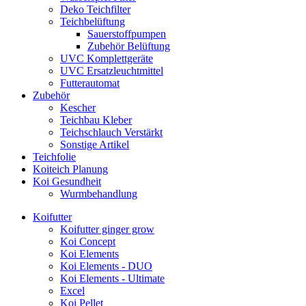
Deko Teichfilter
Teichbelüftung
Sauerstoffpumpen
Zubehör Belüftung
UVC Komplettgeräte
UVC Ersatzleuchtmittel
Futterautomat
Zubehör
Kescher
Teichbau Kleber
Teichschlauch Verstärkt
Sonstige Artikel
Teichfolie
Koiteich Planung
Koi Gesundheit
Wurmbehandlung
Koifutter
Koifutter ginger grow
Koi Concept
Koi Elements
Koi Elements - DUO
Koi Elements - Ultimate
Excel
Koi Pellet