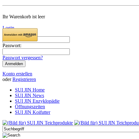
Ihr Warenkorb ist leer
Login
E-Mail:
Passwort:
Passwort vergessen?
Konto erstellen
oder
Registrieren
SUI JIN Home
SUI JIN News
SUI JIN Enzyklopädie
Öffnungszeiten
SUI JIN Koifutter