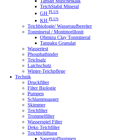
Tansan Muschelkalk
TeichStabil Mineral
PLUS
GH
PLUS
KH
Teichbiologie/ Wasseraufbereiter
Tonmineral / Montmorillonit
Ohmizu Clay Tonmineral
Tanpaku Granulat
Wassertest
Phosphatbinder
Teichsalz
Laichschutz
Winter-Teichpflege
Technik
Druckfilter
Filter Biologie
Pumpen
Schlammsauger
Skimmer
Teichfilter
Trommelfilter
Wasserspiel Filter
Deko Teichfilter
Teichbelüftung
Sauerstoffpumpen