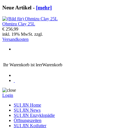
Neue Artikel -
[mehr]
Ohmizu Clay 25L
€ 256,99
inkl. 19% MwSt. zzgl.
Versandkosten
Ihr Warenkorb ist leer
Warenkorb
Login
SUI JIN Home
SUI JIN News
SUI JIN Enzyklopädie
Öffnungszeiten
SUI JIN Koifutter