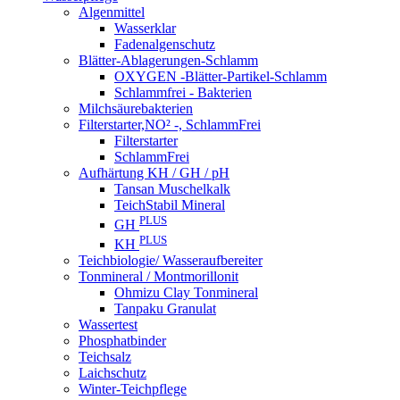
Algenmittel
Wasserklar
Fadenalgenschutz
Blätter-Ablagerungen-Schlamm
OXYGEN -Blätter-Partikel-Schlamm
Schlammfrei - Bakterien
Milchsäurebakterien
Filterstarter,NO² -, SchlammFrei
Filterstarter
SchlammFrei
Aufhärtung KH / GH / pH
Tansan Muschelkalk
TeichStabil Mineral
PLUS
GH
PLUS
KH
Teichbiologie/ Wasseraufbereiter
Tonmineral / Montmorillonit
Ohmizu Clay Tonmineral
Tanpaku Granulat
Wassertest
Phosphatbinder
Teichsalz
Laichschutz
Winter-Teichpflege