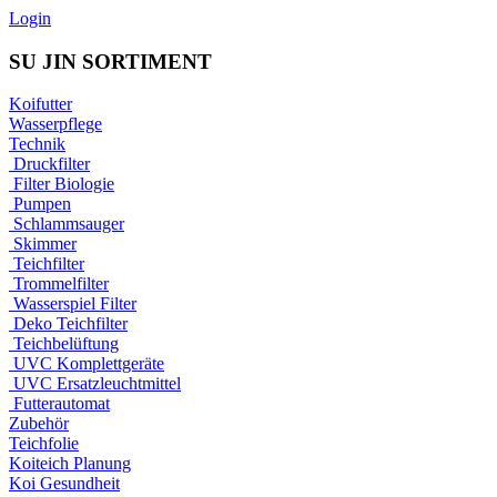
Login
SU JIN SORTIMENT
Koifutter
Wasserpflege
Technik
Druckfilter
Filter Biologie
Pumpen
Schlammsauger
Skimmer
Teichfilter
Trommelfilter
Wasserspiel Filter
Deko Teichfilter
Teichbelüftung
UVC Komplettgeräte
UVC Ersatzleuchtmittel
Futterautomat
Zubehör
Teichfolie
Koiteich Planung
Koi Gesundheit