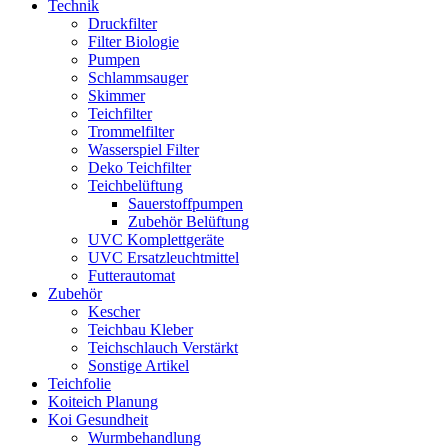
Technik
Druckfilter
Filter Biologie
Pumpen
Schlammsauger
Skimmer
Teichfilter
Trommelfilter
Wasserspiel Filter
Deko Teichfilter
Teichbelüftung
Sauerstoffpumpen
Zubehör Belüftung
UVC Komplettgeräte
UVC Ersatzleuchtmittel
Futterautomat
Zubehör
Kescher
Teichbau Kleber
Teichschlauch Verstärkt
Sonstige Artikel
Teichfolie
Koiteich Planung
Koi Gesundheit
Wurmbehandlung