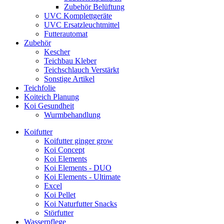
Zubehör Belüftung
UVC Komplettgeräte
UVC Ersatzleuchtmittel
Futterautomat
Zubehör
Kescher
Teichbau Kleber
Teichschlauch Verstärkt
Sonstige Artikel
Teichfolie
Koiteich Planung
Koi Gesundheit
Wurmbehandlung
Koifutter
Koifutter ginger grow
Koi Concept
Koi Elements
Koi Elements - DUO
Koi Elements - Ultimate
Excel
Koi Pellet
Koi Naturfutter Snacks
Störfutter
Wasserpflege