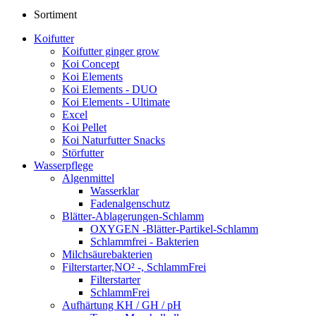
Sortiment
Koifutter
Koifutter ginger grow
Koi Concept
Koi Elements
Koi Elements - DUO
Koi Elements - Ultimate
Excel
Koi Pellet
Koi Naturfutter Snacks
Störfutter
Wasserpflege
Algenmittel
Wasserklar
Fadenalgenschutz
Blätter-Ablagerungen-Schlamm
OXYGEN -Blätter-Partikel-Schlamm
Schlammfrei - Bakterien
Milchsäurebakterien
Filterstarter,NO² -, SchlammFrei
Filterstarter
SchlammFrei
Aufhärtung KH / GH / pH