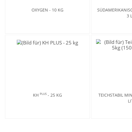
OXYGEN - 10 KG
SÜDAMERIKANIS
3 
PLUS
KH
- 25 KG
TEICHSTABIL MIN
LI