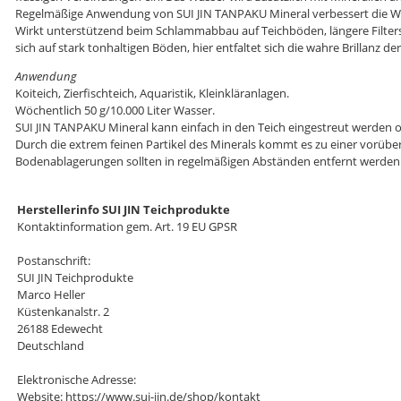
Regelmäßige Anwendung von SUI JIN TANPAKU Mineral verbessert die Wasserq
Wirkt unterstützend beim Schlammabbau auf Teichböden, längere Filter
sich auf stark tonhaltigen Böden, hier entfaltet sich die wahre Brillanz der
Anwendung
Koiteich, Zierfischteich, Aquaristik, Kleinkläranlagen.
Wöchentlich 50 g/10.000 Liter Wasser.
SUI JIN TANPAKU Mineral kann einfach in den Teich eingestreut werden o
Durch die extrem feinen Partikel des Minerals kommt es zu einer vorüber
Bodenablagerungen sollten in regelmäßigen Abständen entfernt werden
Herstellerinfo SUI JIN Teichprodukte
Kontaktinformation gem. Art. 19 EU GPSR
Postanschrift:
SUI JIN Teichprodukte
Marco Heller
Küstenkanalstr. 2
26188 Edewecht
Deutschland
Elektronische Adresse:
Website: https://www.sui-jin.de/shop/kontakt