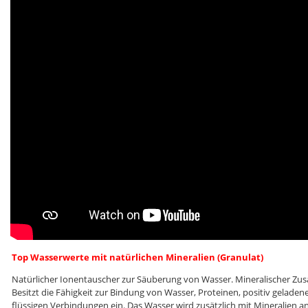
Top Wasserwerte mit natürlichen Mineralien (Granulat)
Natürlicher Ionentauscher zur Säuberung von Wasser. Mineralischer Zusa
Besitzt die Fähigkeit zur Bindung von Wasser, Proteinen, positiv gela
flüssigen Verbindungen ein. Das Wasser wird zusätzlich mit Mineralien an