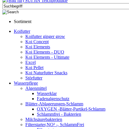
Sortiment
Koifutter
Koifutter ginger grow
Koi Concept
Koi Elements
Koi Elements - DUO
Koi Elements - Ultimate
Excel
Koi Pellet
Koi Naturfutter Snacks
Störfutter
Wasserpflege
Algenmittel
Wasserklar
Fadenalgenschutz
Blätter-Ablagerungen-Schlamm
OXYGEN -Blätter-Partikel-Schlamm
Schlammfrei - Bakterien
Milchsäurebakterien
Filterstarter,NO² -, SchlammFrei