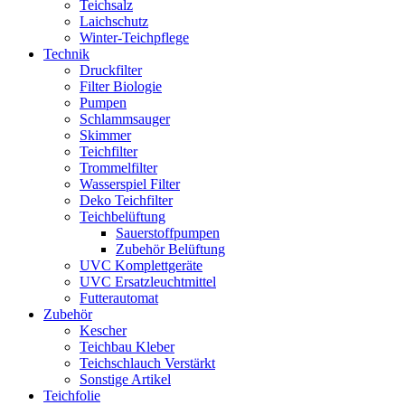
Teichsalz
Laichschutz
Winter-Teichpflege
Technik
Druckfilter
Filter Biologie
Pumpen
Schlammsauger
Skimmer
Teichfilter
Trommelfilter
Wasserspiel Filter
Deko Teichfilter
Teichbelüftung
Sauerstoffpumpen
Zubehör Belüftung
UVC Komplettgeräte
UVC Ersatzleuchtmittel
Futterautomat
Zubehör
Kescher
Teichbau Kleber
Teichschlauch Verstärkt
Sonstige Artikel
Teichfolie