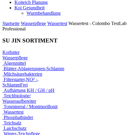
Koiteich Planung
Koi Gesundheit
Wurmbehandlung
Startseite
Wasserpflege
Wassertest
Wassertest - Colombo TestLab
Professional
SU JIN SORTIMENT
Koifutter
Wasserpflege
Algenmittel
Blätter-Ablagerungen-Schlamm
Milchsäurebakterien
Filterstarter,NO² -,
SchlammFrei
Aufhärtung KH / GH / pH
Teichbiologie/
Wasseraufbereiter
Tonmineral / Montmorillonit
Wassertest
Phosphatbinder
Teichsalz
Laichschutz
Winter-Teichpflege