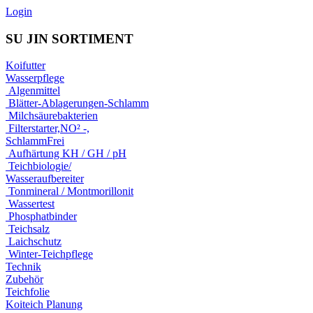
Login
SU JIN SORTIMENT
Koifutter
Wasserpflege
Algenmittel
Blätter-Ablagerungen-Schlamm
Milchsäurebakterien
Filterstarter,NO² -,
SchlammFrei
Aufhärtung KH / GH / pH
Teichbiologie/
Wasseraufbereiter
Tonmineral / Montmorillonit
Wassertest
Phosphatbinder
Teichsalz
Laichschutz
Winter-Teichpflege
Technik
Zubehör
Teichfolie
Koiteich Planung