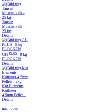
Tansan
Muschelkalk -
25 kg
Details
PLUS
GH
- 9 kg
FLOCKEN
Details
Koi Elements
Koifutter
4,5mm Pellet...
Details
nach oben