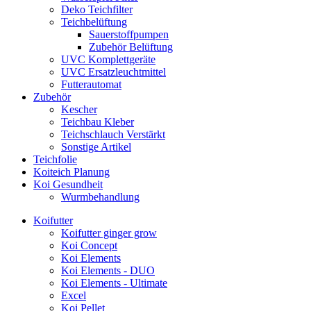
Deko Teichfilter
Teichbelüftung
Sauerstoffpumpen
Zubehör Belüftung
UVC Komplettgeräte
UVC Ersatzleuchtmittel
Futterautomat
Zubehör
Kescher
Teichbau Kleber
Teichschlauch Verstärkt
Sonstige Artikel
Teichfolie
Koiteich Planung
Koi Gesundheit
Wurmbehandlung
Koifutter
Koifutter ginger grow
Koi Concept
Koi Elements
Koi Elements - DUO
Koi Elements - Ultimate
Excel
Koi Pellet