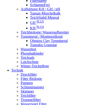
Filterstarter
SchlammFrei
Aufhärtung KH / GH / pH
Tansan Muschelkalk
TeichStabil Mineral
PLUS
GH
PLUS
KH
Teichbiologie/ Wasseraufbereiter
Tonmineral / Montmorillonit
Ohmizu Clay Tonmineral
Tanpaku Granulat
Wassertest
Phosphatbinder
Teichsalz
Laichschutz
Winter-Teichpflege
Technik
Druckfilter
Filter Biologie
Pumpen
Schlammsauger
Skimmer
Teichfilter
Trommelfilter
Wasserspiel Filter