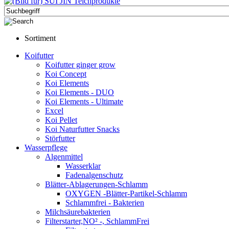
Sortiment
Koifutter
Koifutter ginger grow
Koi Concept
Koi Elements
Koi Elements - DUO
Koi Elements - Ultimate
Excel
Koi Pellet
Koi Naturfutter Snacks
Störfutter
Wasserpflege
Algenmittel
Wasserklar
Fadenalgenschutz
Blätter-Ablagerungen-Schlamm
OXYGEN -Blätter-Partikel-Schlamm
Schlammfrei - Bakterien
Milchsäurebakterien
Filterstarter,NO² -, SchlammFrei