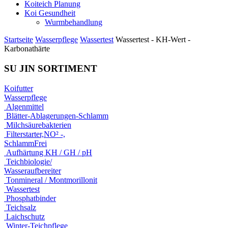
Koiteich Planung
Koi Gesundheit
Wurmbehandlung
Startseite
Wasserpflege
Wassertest
Wassertest - KH-Wert -
Karbonathärte
SU JIN SORTIMENT
Koifutter
Wasserpflege
Algenmittel
Blätter-Ablagerungen-Schlamm
Milchsäurebakterien
Filterstarter,NO² -,
SchlammFrei
Aufhärtung KH / GH / pH
Teichbiologie/
Wasseraufbereiter
Tonmineral / Montmorillonit
Wassertest
Phosphatbinder
Teichsalz
Laichschutz
Winter-Teichpflege