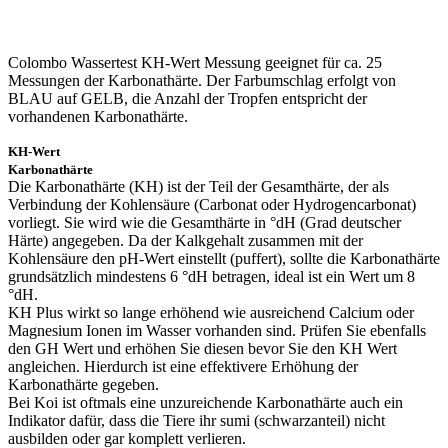
Colombo Wassertest KH-Wert Messung geeignet für ca. 25
Messungen der Karbonathärte. Der Farbumschlag erfolgt von
BLAU auf GELB, die Anzahl der Tropfen entspricht der
vorhandenen Karbonathärte.
KH-Wert
Karbonathärte
Die Karbonathärte (KH) ist der Teil der Gesamthärte, der als
Verbindung der Kohlensäure (Carbonat oder Hydrogencarbonat)
vorliegt. Sie wird wie die Gesamthärte in °dH (Grad deutscher
Härte) angegeben. Da der Kalkgehalt zusammen mit der
Kohlensäure den pH-Wert einstellt (puffert), sollte die Karbonathärte
grundsätzlich mindestens 6 °dH betragen, ideal ist ein Wert um 8
°dH.
KH Plus wirkt so lange erhöhend wie ausreichend Calcium oder
Magnesium Ionen im Wasser vorhanden sind. Prüfen Sie ebenfalls
den GH Wert und erhöhen Sie diesen bevor Sie den KH Wert
angleichen. Hierdurch ist eine effektivere Erhöhung der
Karbonathärte gegeben.
Bei Koi ist oftmals eine unzureichende Karbonathärte auch ein
Indikator dafür, dass die Tiere ihr sumi (schwarzanteil) nicht
ausbilden oder gar komplett verlieren.