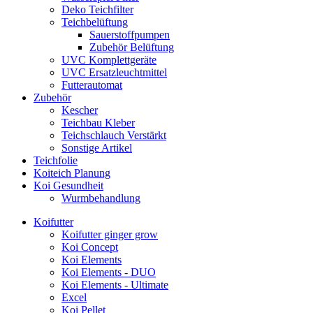
Deko Teichfilter
Teichbelüftung
Sauerstoffpumpen
Zubehör Belüftung
UVC Komplettgeräte
UVC Ersatzleuchtmittel
Futterautomat
Zubehör
Kescher
Teichbau Kleber
Teichschlauch Verstärkt
Sonstige Artikel
Teichfolie
Koiteich Planung
Koi Gesundheit
Wurmbehandlung
Koifutter
Koifutter ginger grow
Koi Concept
Koi Elements
Koi Elements - DUO
Koi Elements - Ultimate
Excel
Koi Pellet