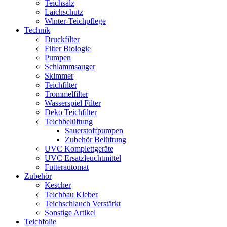
Teichsalz
Laichschutz
Winter-Teichpflege
Technik
Druckfilter
Filter Biologie
Pumpen
Schlammsauger
Skimmer
Teichfilter
Trommelfilter
Wasserspiel Filter
Deko Teichfilter
Teichbelüftung
Sauerstoffpumpen
Zubehör Belüftung
UVC Komplettgeräte
UVC Ersatzleuchtmittel
Futterautomat
Zubehör
Kescher
Teichbau Kleber
Teichschlauch Verstärkt
Sonstige Artikel
Teichfolie