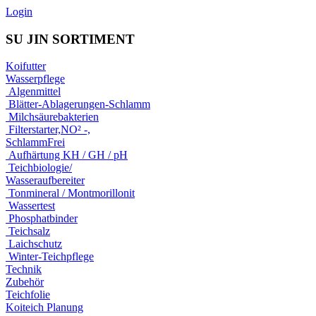
Login
SU JIN SORTIMENT
Koifutter
Wasserpflege
Algenmittel
Blätter-Ablagerungen-Schlamm
Milchsäurebakterien
Filterstarter,NO² -,
SchlammFrei
Aufhärtung KH / GH / pH
Teichbiologie/
Wasseraufbereiter
Tonmineral / Montmorillonit
Wassertest
Phosphatbinder
Teichsalz
Laichschutz
Winter-Teichpflege
Technik
Zubehör
Teichfolie
Koiteich Planung