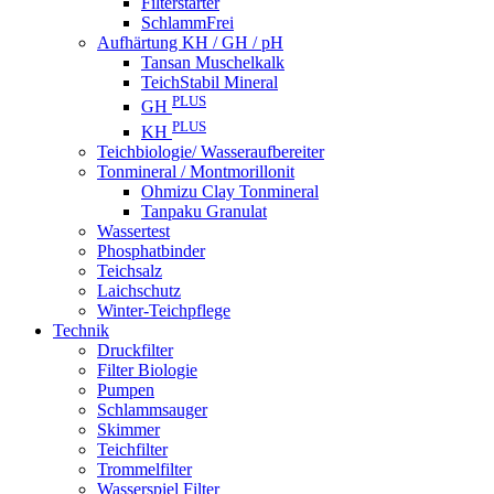
Filterstarter
SchlammFrei
Aufhärtung KH / GH / pH
Tansan Muschelkalk
TeichStabil Mineral
PLUS
GH
PLUS
KH
Teichbiologie/ Wasseraufbereiter
Tonmineral / Montmorillonit
Ohmizu Clay Tonmineral
Tanpaku Granulat
Wassertest
Phosphatbinder
Teichsalz
Laichschutz
Winter-Teichpflege
Technik
Druckfilter
Filter Biologie
Pumpen
Schlammsauger
Skimmer
Teichfilter
Trommelfilter
Wasserspiel Filter