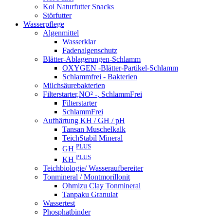
Koi Naturfutter Snacks
Störfutter
Wasserpflege
Algenmittel
Wasserklar
Fadenalgenschutz
Blätter-Ablagerungen-Schlamm
OXYGEN -Blätter-Partikel-Schlamm
Schlammfrei - Bakterien
Milchsäurebakterien
Filterstarter,NO² -, SchlammFrei
Filterstarter
SchlammFrei
Aufhärtung KH / GH / pH
Tansan Muschelkalk
TeichStabil Mineral
PLUS
GH
PLUS
KH
Teichbiologie/ Wasseraufbereiter
Tonmineral / Montmorillonit
Ohmizu Clay Tonmineral
Tanpaku Granulat
Wassertest
Phosphatbinder