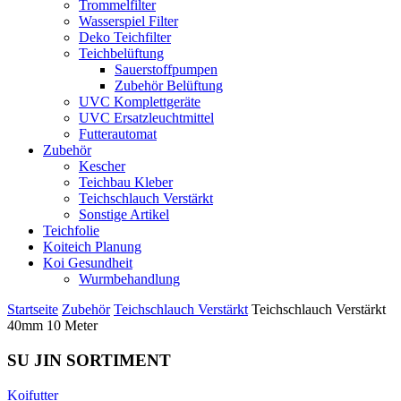
Trommelfilter
Wasserspiel Filter
Deko Teichfilter
Teichbelüftung
Sauerstoffpumpen
Zubehör Belüftung
UVC Komplettgeräte
UVC Ersatzleuchtmittel
Futterautomat
Zubehör
Kescher
Teichbau Kleber
Teichschlauch Verstärkt
Sonstige Artikel
Teichfolie
Koiteich Planung
Koi Gesundheit
Wurmbehandlung
Startseite
Zubehör
Teichschlauch Verstärkt
Teichschlauch Verstärkt
40mm 10 Meter
SU JIN SORTIMENT
Koifutter