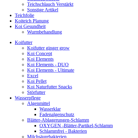
Teichschlauch Verstärkt
Sonstige Artikel
Teichfolie
Koiteich Planung
Koi Gesundheit
Wurmbehandlung
Koifutter
Koifutter ginger grow
Koi Concept
Koi Elements
Koi Elements - DUO
Koi Elements - Ultimate
Excel
Koi Pellet
Koi Naturfutter Snacks
Störfutter
Wasserpflege
Algenmittel
Wasserklar
Fadenalgenschutz
Blätter-Ablagerungen-Schlamm
OXYGEN -Blätter-Partikel-Schlamm
Schlammfrei - Bakterien
Milchsäurebakterien