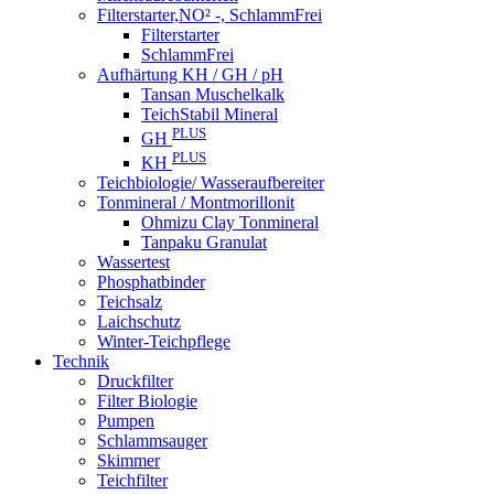
Filterstarter,NO² -, SchlammFrei
Filterstarter
SchlammFrei
Aufhärtung KH / GH / pH
Tansan Muschelkalk
TeichStabil Mineral
PLUS
GH
PLUS
KH
Teichbiologie/ Wasseraufbereiter
Tonmineral / Montmorillonit
Ohmizu Clay Tonmineral
Tanpaku Granulat
Wassertest
Phosphatbinder
Teichsalz
Laichschutz
Winter-Teichpflege
Technik
Druckfilter
Filter Biologie
Pumpen
Schlammsauger
Skimmer
Teichfilter