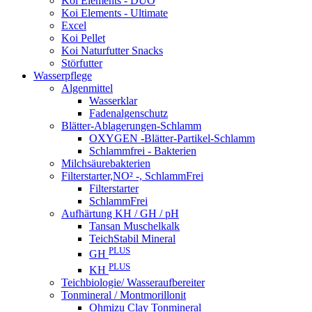
Koi Elements - DUO
Koi Elements - Ultimate
Excel
Koi Pellet
Koi Naturfutter Snacks
Störfutter
Wasserpflege
Algenmittel
Wasserklar
Fadenalgenschutz
Blätter-Ablagerungen-Schlamm
OXYGEN -Blätter-Partikel-Schlamm
Schlammfrei - Bakterien
Milchsäurebakterien
Filterstarter,NO² -, SchlammFrei
Filterstarter
SchlammFrei
Aufhärtung KH / GH / pH
Tansan Muschelkalk
TeichStabil Mineral
PLUS
GH
PLUS
KH
Teichbiologie/ Wasseraufbereiter
Tonmineral / Montmorillonit
Ohmizu Clay Tonmineral