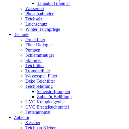
Tanpaku Granulat
Wassertest
Phosphatbinder
Teichsalz
Laichschutz
Winter-Teichpflege
Technik
Druckfilter
Filter Biologie
Pumpen
Schlammsauger
Skimmer
Teichfilter
Trommelfilter
Wasserspiel Filter
Deko Teichfilter
Teichbelüftung
Sauerstoffpumpen
Zubehör Belüftung
UVC Komplettgeräte
UVC Ersatzleuchtmittel
Futterautomat
Zubehör
Kescher
Teichbau Kleber