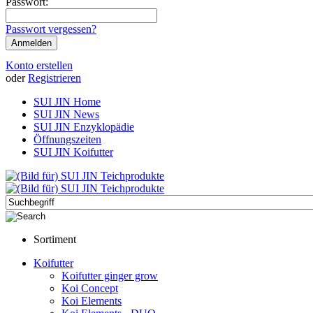
Passwort:
Passwort vergessen?
Konto erstellen
oder
Registrieren
SUI JIN Home
SUI JIN News
SUI JIN Enzyklopädie
Öffnungszeiten
SUI JIN Koifutter
Sortiment
Koifutter
Koifutter ginger grow
Koi Concept
Koi Elements