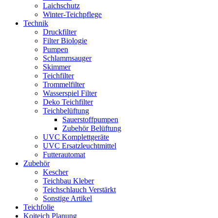
Laichschutz
Winter-Teichpflege
Technik
Druckfilter
Filter Biologie
Pumpen
Schlammsauger
Skimmer
Teichfilter
Trommelfilter
Wasserspiel Filter
Deko Teichfilter
Teichbelüftung
Sauerstoffpumpen
Zubehör Belüftung
UVC Komplettgeräte
UVC Ersatzleuchtmittel
Futterautomat
Zubehör
Kescher
Teichbau Kleber
Teichschlauch Verstärkt
Sonstige Artikel
Teichfolie
Koiteich Planung