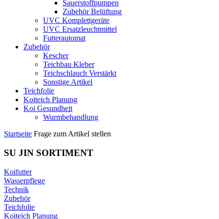
Sauerstoffpumpen
Zubehör Belüftung
UVC Komplettgeräte
UVC Ersatzleuchtmittel
Futterautomat
Zubehör
Kescher
Teichbau Kleber
Teichschlauch Verstärkt
Sonstige Artikel
Teichfolie
Koiteich Planung
Koi Gesundheit
Wurmbehandlung
Startseite
Frage zum Artikel stellen
SU JIN SORTIMENT
Koifutter
Wasserpflege
Technik
Zubehör
Teichfolie
Koiteich Planung