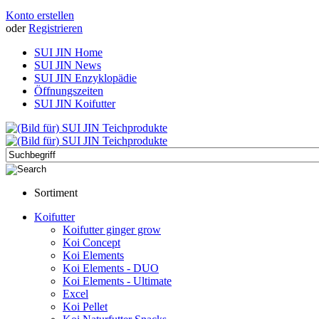
Konto erstellen
oder
Registrieren
SUI JIN Home
SUI JIN News
SUI JIN Enzyklopädie
Öffnungszeiten
SUI JIN Koifutter
Sortiment
Koifutter
Koifutter ginger grow
Koi Concept
Koi Elements
Koi Elements - DUO
Koi Elements - Ultimate
Excel
Koi Pellet