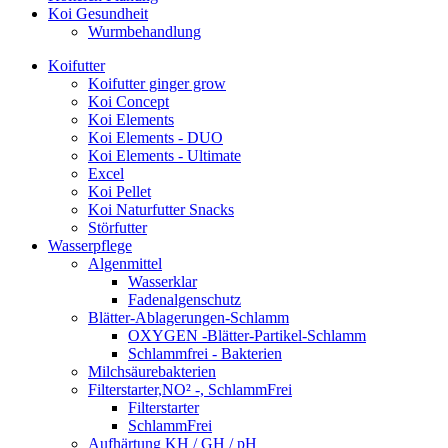
Koi Gesundheit
Wurmbehandlung
Koifutter
Koifutter ginger grow
Koi Concept
Koi Elements
Koi Elements - DUO
Koi Elements - Ultimate
Excel
Koi Pellet
Koi Naturfutter Snacks
Störfutter
Wasserpflege
Algenmittel
Wasserklar
Fadenalgenschutz
Blätter-Ablagerungen-Schlamm
OXYGEN -Blätter-Partikel-Schlamm
Schlammfrei - Bakterien
Milchsäurebakterien
Filterstarter,NO² -, SchlammFrei
Filterstarter
SchlammFrei
Aufhärtung KH / GH / pH