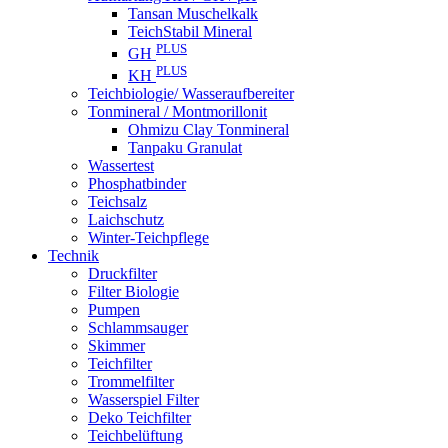
Tansan Muschelkalk
TeichStabil Mineral
PLUS
GH
PLUS
KH
Teichbiologie/ Wasseraufbereiter
Tonmineral / Montmorillonit
Ohmizu Clay Tonmineral
Tanpaku Granulat
Wassertest
Phosphatbinder
Teichsalz
Laichschutz
Winter-Teichpflege
Technik
Druckfilter
Filter Biologie
Pumpen
Schlammsauger
Skimmer
Teichfilter
Trommelfilter
Wasserspiel Filter
Deko Teichfilter
Teichbelüftung