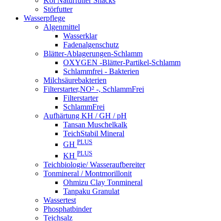
Koi Naturfutter Snacks
Störfutter
Wasserpflege
Algenmittel
Wasserklar
Fadenalgenschutz
Blätter-Ablagerungen-Schlamm
OXYGEN -Blätter-Partikel-Schlamm
Schlammfrei - Bakterien
Milchsäurebakterien
Filterstarter,NO² -, SchlammFrei
Filterstarter
SchlammFrei
Aufhärtung KH / GH / pH
Tansan Muschelkalk
TeichStabil Mineral
PLUS
GH
PLUS
KH
Teichbiologie/ Wasseraufbereiter
Tonmineral / Montmorillonit
Ohmizu Clay Tonmineral
Tanpaku Granulat
Wassertest
Phosphatbinder
Teichsalz