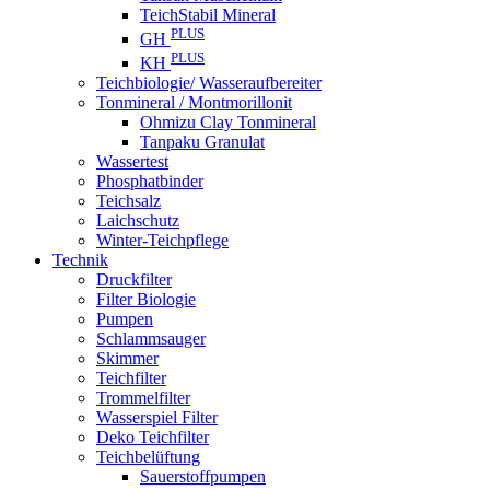
TeichStabil Mineral
PLUS
GH
PLUS
KH
Teichbiologie/ Wasseraufbereiter
Tonmineral / Montmorillonit
Ohmizu Clay Tonmineral
Tanpaku Granulat
Wassertest
Phosphatbinder
Teichsalz
Laichschutz
Winter-Teichpflege
Technik
Druckfilter
Filter Biologie
Pumpen
Schlammsauger
Skimmer
Teichfilter
Trommelfilter
Wasserspiel Filter
Deko Teichfilter
Teichbelüftung
Sauerstoffpumpen