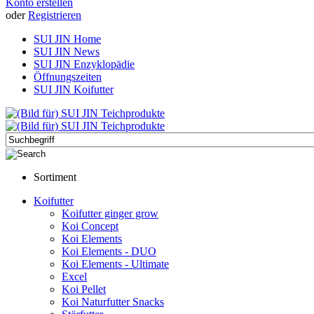
Konto erstellen
oder
Registrieren
SUI JIN Home
SUI JIN News
SUI JIN Enzyklopädie
Öffnungszeiten
SUI JIN Koifutter
Sortiment
Koifutter
Koifutter ginger grow
Koi Concept
Koi Elements
Koi Elements - DUO
Koi Elements - Ultimate
Excel
Koi Pellet
Koi Naturfutter Snacks