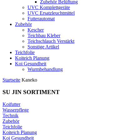
Zubehör Belüftung
UVC Komplettgeräte
UVC Ersatzleuchtmittel
Futterautomat
Zubehör
Kescher
Teichbau Kleber
Teichschlauch Verstärkt
Sonstige Artikel
Teichfolie
Koiteich Planung
Koi Gesundheit
Wurmbehandlung
Startseite
Kaneko
SU JIN SORTIMENT
Koifutter
Wasserpflege
Technik
Zubehör
Teichfolie
Koiteich Planung
Koi Gesundheit