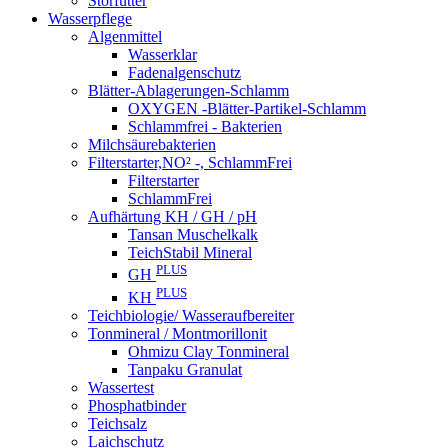
Störfutter
Wasserpflege
Algenmittel
Wasserklar
Fadenalgenschutz
Blätter-Ablagerungen-Schlamm
OXYGEN -Blätter-Partikel-Schlamm
Schlammfrei - Bakterien
Milchsäurebakterien
Filterstarter,NO² -, SchlammFrei
Filterstarter
SchlammFrei
Aufhärtung KH / GH / pH
Tansan Muschelkalk
TeichStabil Mineral
PLUS
GH
PLUS
KH
Teichbiologie/ Wasseraufbereiter
Tonmineral / Montmorillonit
Ohmizu Clay Tonmineral
Tanpaku Granulat
Wassertest
Phosphatbinder
Teichsalz
Laichschutz