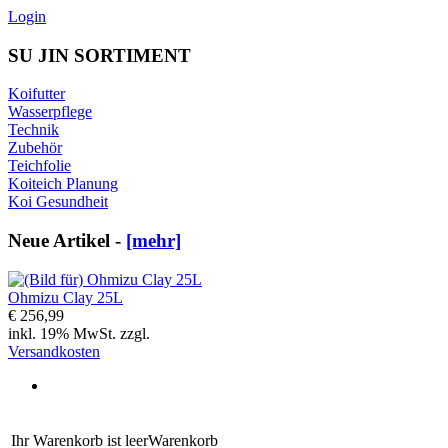
Login
SU JIN SORTIMENT
Koifutter
Wasserpflege
Technik
Zubehör
Teichfolie
Koiteich Planung
Koi Gesundheit
Neue Artikel -
[mehr]
Ohmizu Clay 25L
€ 256,99
inkl. 19% MwSt. zzgl.
Versandkosten
Ihr Warenkorb ist leer
Warenkorb