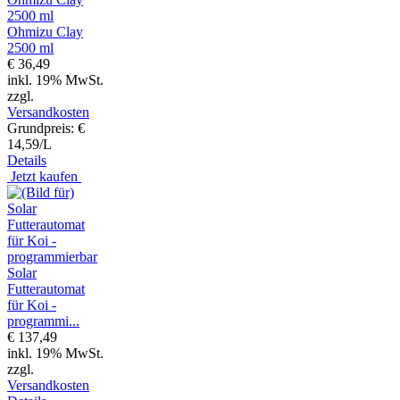
Ohmizu Clay
2500 ml
€ 36,49
inkl. 19% MwSt.
zzgl.
Versandkosten
Grundpreis: €
14,59/L
Details
Jetzt kaufen
Solar
Futterautomat
für Koi -
programmi...
€ 137,49
inkl. 19% MwSt.
zzgl.
Versandkosten