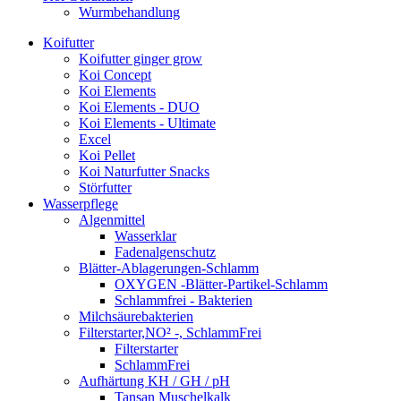
Wurmbehandlung
Koifutter
Koifutter ginger grow
Koi Concept
Koi Elements
Koi Elements - DUO
Koi Elements - Ultimate
Excel
Koi Pellet
Koi Naturfutter Snacks
Störfutter
Wasserpflege
Algenmittel
Wasserklar
Fadenalgenschutz
Blätter-Ablagerungen-Schlamm
OXYGEN -Blätter-Partikel-Schlamm
Schlammfrei - Bakterien
Milchsäurebakterien
Filterstarter,NO² -, SchlammFrei
Filterstarter
SchlammFrei
Aufhärtung KH / GH / pH
Tansan Muschelkalk