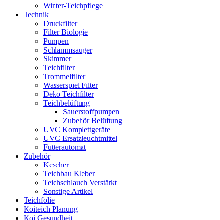
Winter-Teichpflege
Technik
Druckfilter
Filter Biologie
Pumpen
Schlammsauger
Skimmer
Teichfilter
Trommelfilter
Wasserspiel Filter
Deko Teichfilter
Teichbelüftung
Sauerstoffpumpen
Zubehör Belüftung
UVC Komplettgeräte
UVC Ersatzleuchtmittel
Futterautomat
Zubehör
Kescher
Teichbau Kleber
Teichschlauch Verstärkt
Sonstige Artikel
Teichfolie
Koiteich Planung
Koi Gesundheit