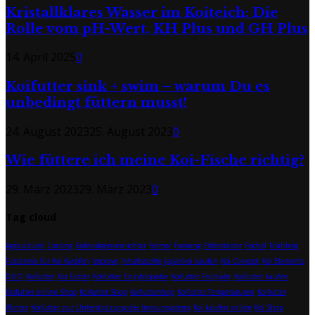
Kristallklares Wasser im Koiteich: Die
Rolle vom pH-Wert, KH Plus und GH Plus
14. April 2025
0
Koifutter sink + swim – warum Du es
unbedingt füttern musst!
24. August 2023
25. August 2023
0
Wie füttere ich meine Koi-Fische richtig?
29. März 2023
29. März 2023
0
Tag cloud
Agricultural
Coating
Fadenalgenvernichter
Farmer
Farming
Filterstarter
Fischöl
Frühling
Futtermix für Koi Karpfen
Improve
Inhaltsstoffe
japankoi kaufen
Koi Concept
Koi Elements
DUO
Koifutter
Koi Futter
Koifutter Enzyklopädie
Koifutter Frühjahr
Koifutter kaufen
Koifutter online Shop
Koifutter Shop
Koifuttershop
Koifutter Temperaturen
Koifutter
Winter
Koifutter zur Unterstützung des Immunsystems
Koi kaufen online
Koi Shop