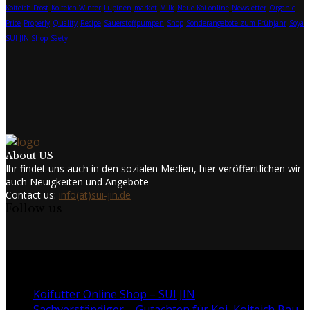
Koiteich Frost
Koiteich Winter
Lupinen
market
Milk
Neue Koi online
Newsletter
Organic
Price
Properly
Quality
Recipe
Sauerstoffpumpen
Shop
Sonderangebote zum Frühjahr
Soya
SUI JIN Shop
Sàety
About US
Ihr findet uns auch in den sozialen Medien, hier veröffentlichen wir
auch Neuigkeiten und Angebote
Contact us:
info(at)sui-jin.de
Follow us
Facebook
Twitter
Instagram
Youtube
@2024 - www.sui-jin.de. All Right Reserved.
Koifutter Online Shop – SUI JIN
Sachverständiger – Gutachten für Koi, Koiteich Bau,