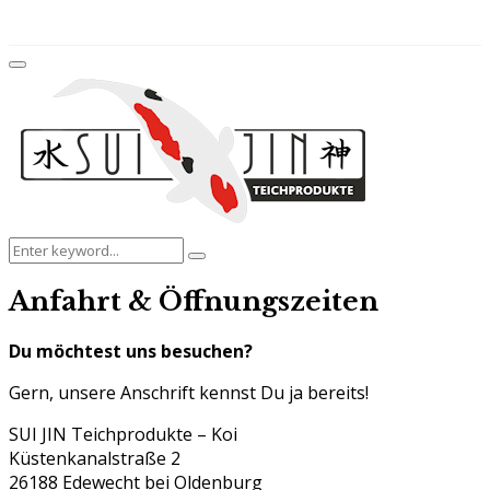
for:
Facebook
Twitter
Instagram
Youtube
Primary
Menu
Search
Search
for:
Anfahrt & Öffnungszeiten
Du möchtest uns besuchen?
Gern, unsere Anschrift kennst Du ja bereits!
SUI JIN Teichprodukte – Koi
Küstenkanalstraße 2
26188 Edewecht bei Oldenburg