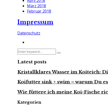
April 2018
März 2018
Februar 2018
Impressum
Datenschutz
Search
Search
for:
Latest posts
Kristallklares Wasser im Koiteich: 
Koifutter sink + swim – warum Du es
Wie füttere ich meine Koi-Fische ric
Kategorien