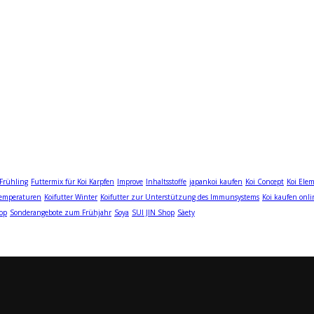
Frühling
Futtermix für Koi Karpfen
Improve
Inhaltsstoffe
japankoi kaufen
Koi Concept
Koi Ele
Temperaturen
Koifutter Winter
Koifutter zur Unterstützung des Immunsystems
Koi kaufen onli
op
Sonderangebote zum Frühjahr
Soya
SUI JIN Shop
Sàety