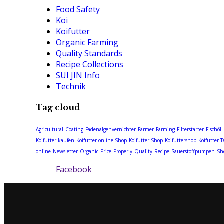
Food Safety
Koi
Koifutter
Organic Farming
Quality Standards
Recipe Collections
SUI JIN Info
Technik
Tag cloud
Agricultural
Coating
Fadenalgenvernichter
Farmer
Farming
Filterstarter
Fischöl
Koifutter kaufen
Koifutter online Shop
Koifutter Shop
Koifuttershop
Koifutter 
online
Newsletter
Organic
Price
Properly
Quality
Recipe
Sauerstoffpumpen
Sh
Facebook