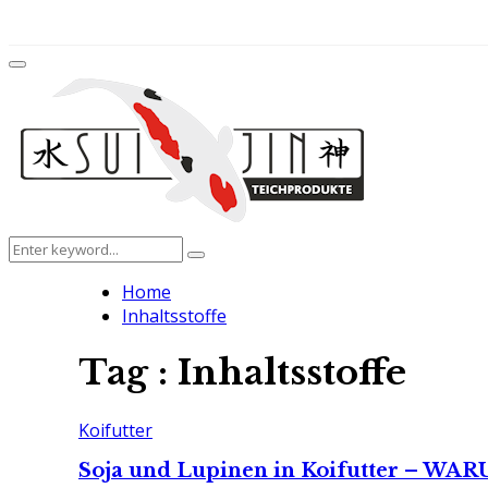
for:
Facebook
Twitter
Instagram
Youtube
Primary
Menu
Search
Search
for:
Home
Inhaltsstoffe
Tag : Inhaltsstoffe
Koifutter
Soja und Lupinen in Koifutter – WA