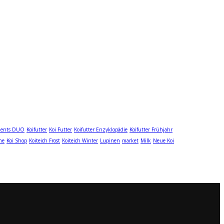
ments DUO
Koifutter
Koi Futter
Koifutter Enzyklopädie
Koifutter Frühjahr
ne
Koi Shop
Koiteich Frost
Koiteich Winter
Lupinen
market
Milk
Neue Koi