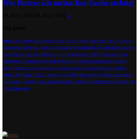
Wie füttere ich meine Koi-Fische richtig?
29. März 2023
29. März 2023
0
Tag cloud
Agricultural
Coating
Fadenalgenvernichter
Farmer
Farming
Filterstarter
Fischöl
Frühling
Futtermix für Koi Karpfen
Improve
Inhaltsstoffe
japankoi kaufen
Koi Concept
Koi Elements
DUO
Koifutter
Koi Futter
Koifutter Enzyklopädie
Koifutter Frühjahr
Koifutter kaufen
Koifutter online Shop
Koifutter Shop
Koifuttershop
Koifutter Temperaturen
Koifutter
Winter
Koifutter zur Unterstützung des Immunsystems
Koi kaufen online
Koi Shop
Koiteich Frost
Koiteich Winter
Lupinen
market
Milk
Neue Koi online
Newsletter
Organic
Price
Properly
Quality
Recipe
Sauerstoffpumpen
Shop
Sonderangebote zum Frühjahr
Soya
SUI JIN Shop
Sàety