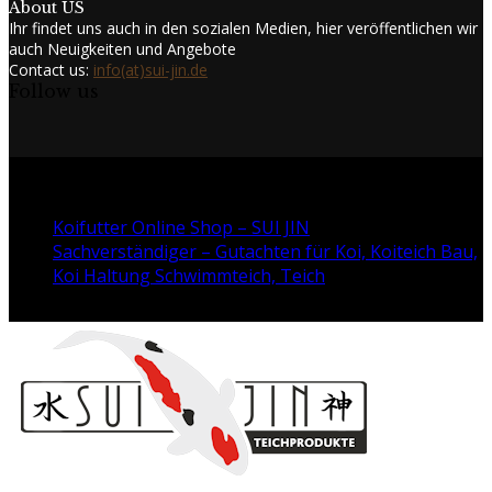
About US
Ihr findet uns auch in den sozialen Medien, hier veröffentlichen wir
auch Neuigkeiten und Angebote
Contact us:
info(at)sui-jin.de
Follow us
Facebook
Twitter
Instagram
Youtube
@2024 - www.sui-jin.de. All Right Reserved.
Koifutter Online Shop – SUI JIN
Sachverständiger – Gutachten für Koi, Koiteich Bau,
Koi Haltung Schwimmteich, Teich