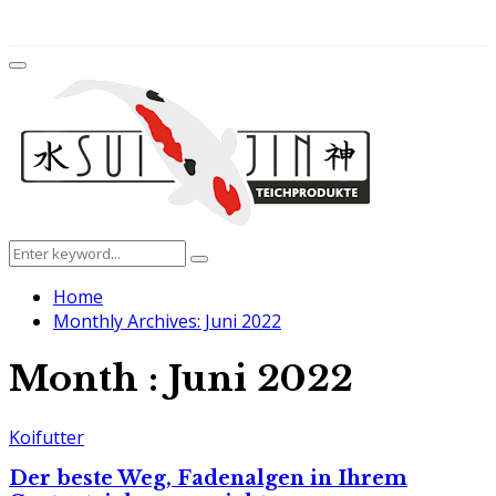
for:
Facebook
Twitter
Instagram
Youtube
Primary
Menu
Search
Search
for:
Home
Monthly Archives: Juni 2022
Month : Juni 2022
Koifutter
Der beste Weg, Fadenalgen in Ihrem