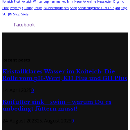
Koiteich Frost
Koiteich Winter
Lupinen
market
Milk
Neue Koi online
Newsletter
Organic
Price
Properly
Quality
Recipe
Sauerstoffpumpen
Shop
Sonderangebote zum Frühjahr
Soya
SUI JIN Shop
Sàety
Facebook
Recent posts
Kristallklares Wasser im Koiteich: Die
Rolle vom pH-Wert, KH Plus und GH Plus
14. April 2025
0
Koifutter sink + swim – warum Du es
unbedingt füttern musst!
24. August 2023
25. August 2023
0