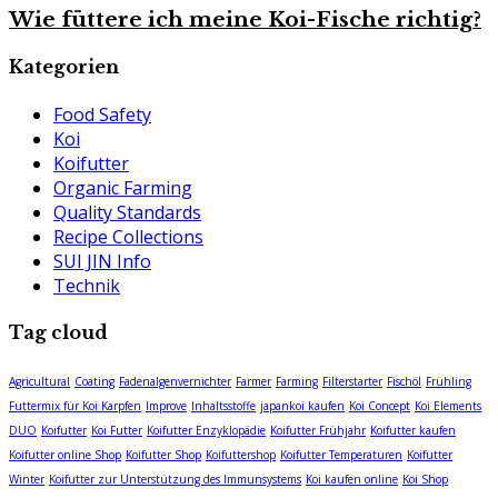
Wie füttere ich meine Koi-Fische richtig?
Kategorien
Food Safety
Koi
Koifutter
Organic Farming
Quality Standards
Recipe Collections
SUI JIN Info
Technik
Tag cloud
Agricultural
Coating
Fadenalgenvernichter
Farmer
Farming
Filterstarter
Fischöl
Frühling
Futtermix für Koi Karpfen
Improve
Inhaltsstoffe
japankoi kaufen
Koi Concept
Koi Elements
DUO
Koifutter
Koi Futter
Koifutter Enzyklopädie
Koifutter Frühjahr
Koifutter kaufen
Koifutter online Shop
Koifutter Shop
Koifuttershop
Koifutter Temperaturen
Koifutter
Winter
Koifutter zur Unterstützung des Immunsystems
Koi kaufen online
Koi Shop