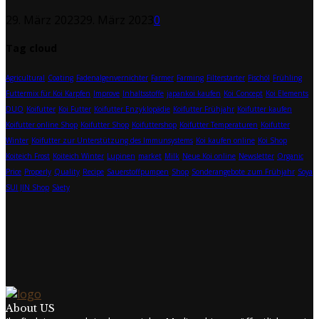
29. März 2023
29. März 2023
0
Tag cloud
Agricultural
Coating
Fadenalgenvernichter
Farmer
Farming
Filterstarter
Fischöl
Frühling
Futtermix für Koi Karpfen
Improve
Inhaltsstoffe
japankoi kaufen
Koi Concept
Koi Elements
DUO
Koifutter
Koi Futter
Koifutter Enzyklopädie
Koifutter Frühjahr
Koifutter kaufen
Koifutter online Shop
Koifutter Shop
Koifuttershop
Koifutter Temperaturen
Koifutter
Winter
Koifutter zur Unterstützung des Immunsystems
Koi kaufen online
Koi Shop
Koiteich Frost
Koiteich Winter
Lupinen
market
Milk
Neue Koi online
Newsletter
Organic
Price
Properly
Quality
Recipe
Sauerstoffpumpen
Shop
Sonderangebote zum Frühjahr
Soya
SUI JIN Shop
Sàety
About US