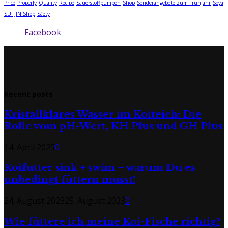
Price
Properly
Quality
Recipe
Sauerstoffpumpen
Shop
Sonderangebote zum Frühjahr
Soya
SUI JIN Shop
Sàety
Facebook
Recent posts
Kristallklares Wasser im Koiteich: Die
Rolle vom pH-Wert, KH Plus und GH Plus
14. April 2025
0
Koifutter sink + swim – warum Du es
unbedingt füttern musst!
24. August 2023
25. August 2023
0
Wie füttere ich meine Koi-Fische richtig?