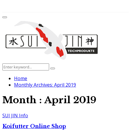
for:
Facebook
Twitter
Instagram
Youtube
Primary
Menu
Search
Search
for:
Home
Monthly Archives: April 2019
Month : April 2019
SUI JIN Info
Koifutter Online Shop