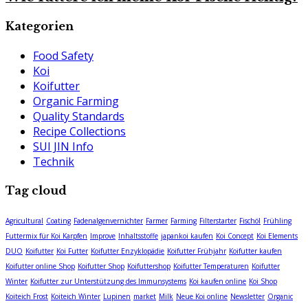
Kategorien
Food Safety
Koi
Koifutter
Organic Farming
Quality Standards
Recipe Collections
SUI JIN Info
Technik
Tag cloud
Agricultural
Coating
Fadenalgenvernichter
Farmer
Farming
Filterstarter
Fischöl
Frühling
Futtermix für Koi Karpfen
Improve
Inhaltsstoffe
japankoi kaufen
Koi Concept
Koi Elements
DUO
Koifutter
Koi Futter
Koifutter Enzyklopädie
Koifutter Frühjahr
Koifutter kaufen
Koifutter online Shop
Koifutter Shop
Koifuttershop
Koifutter Temperaturen
Koifutter
Winter
Koifutter zur Unterstützung des Immunsystems
Koi kaufen online
Koi Shop
Koiteich Frost
Koiteich Winter
Lupinen
market
Milk
Neue Koi online
Newsletter
Organic