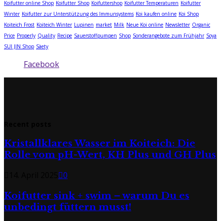
Koifutter online Shop
Koifutter Shop
Koifuttershop
Koifutter Temperaturen
Koifutter
Winter
Koifutter zur Unterstützung des Immunsystems
Koi kaufen online
Koi Shop
Koiteich Frost
Koiteich Winter
Lupinen
market
Milk
Neue Koi online
Newsletter
Organic
Price
Properly
Quality
Recipe
Sauerstoffpumpen
Shop
Sonderangebote zum Frühjahr
Soya
SUI JIN Shop
Sàety
Facebook
Recent posts
Kristallklares Wasser im Koiteich: Die
Rolle vom pH-Wert, KH Plus und GH Plus
14. April 2025
0
Koifutter sink + swim – warum Du es
unbedingt füttern musst!