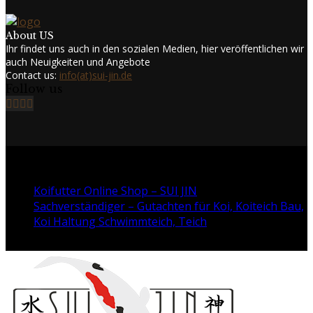
About US
Ihr findet uns auch in den sozialen Medien, hier veröffentlichen wir
auch Neuigkeiten und Angebote
Contact us:
info(at)sui-jin.de
Follow us
Facebook
Twitter
Instagram
Youtube
@2024 - www.sui-jin.de. All Right Reserved.
Koifutter Online Shop – SUI JIN
Sachverständiger – Gutachten für Koi, Koiteich Bau,
Koi Haltung Schwimmteich, Teich