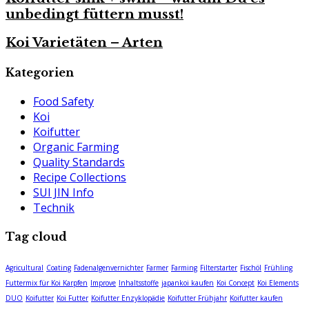
unbedingt füttern musst!
Koi Varietäten – Arten
Kategorien
Food Safety
Koi
Koifutter
Organic Farming
Quality Standards
Recipe Collections
SUI JIN Info
Technik
Tag cloud
Agricultural
Coating
Fadenalgenvernichter
Farmer
Farming
Filterstarter
Fischöl
Frühling
Futtermix für Koi Karpfen
Improve
Inhaltsstoffe
japankoi kaufen
Koi Concept
Koi Elements
DUO
Koifutter
Koi Futter
Koifutter Enzyklopädie
Koifutter Frühjahr
Koifutter kaufen