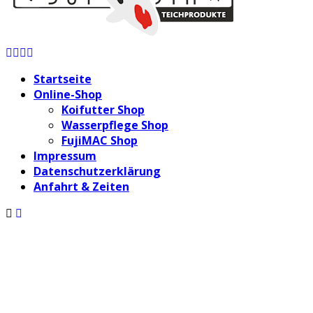
Facebook
Twitter
Instagram
Youtube
Startseite
Online-Shop
Koifutter Shop
Wasserpflege Shop
FujiMAC Shop
Impressum
Datenschutzerklärung
Anfahrt & Zeiten