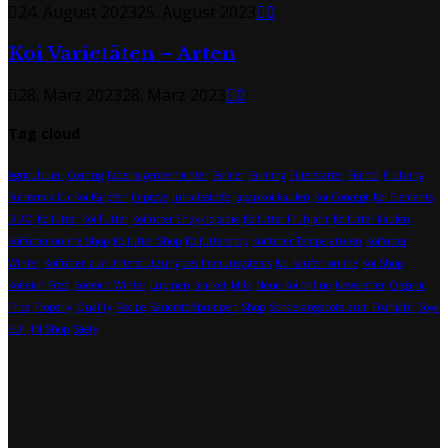
24. August 2023
25. August 2023
0
Koi Varietäten – Arten
28. März 2023
28. März 2023
0
Tag cloud
Agricultural
Coating
Fadenalgenvernichter
Farmer
Farming
Filterstarter
Fischöl
Frühling
Futtermix für Koi Karpfen
Improve
Inhaltsstoffe
japankoi kaufen
Koi Concept
Koi Elements
DUO
Koifutter
Koi Futter
Koifutter Enzyklopädie
Koifutter Frühjahr
Koifutter kaufen
Koifutter online Shop
Koifutter Shop
Koifuttershop
Koifutter Temperaturen
Koifutter
Winter
Koifutter zur Unterstützung des Immunsystems
Koi kaufen online
Koi Shop
Koiteich Frost
Koiteich Winter
Lupinen
market
Milk
Neue Koi online
Newsletter
Organic
Price
Properly
Quality
Recipe
Sauerstoffpumpen
Shop
Sonderangebote zum Frühjahr
Soya
SUI JIN Shop
Sàety