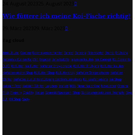
24. August 2023
25. August 2023
0
Wie füttere ich meine Koi-Fische richtig?
29. März 2023
29. März 2023
0
Tag cloud
Agricultural
Coating
Fadenalgenvernichter
Farmer
Farming
Filterstarter
Fischöl
Frühling
Futtermix für Koi Karpfen
Improve
Inhaltsstoffe
japankoi kaufen
Koi Concept
Koi Elements
DUO
Koifutter
Koi Futter
Koifutter Enzyklopädie
Koifutter Frühjahr
Koifutter kaufen
Koifutter online Shop
Koifutter Shop
Koifuttershop
Koifutter Temperaturen
Koifutter
Winter
Koifutter zur Unterstützung des Immunsystems
Koi kaufen online
Koi Shop
Koiteich Frost
Koiteich Winter
Lupinen
market
Milk
Neue Koi online
Newsletter
Organic
Price
Properly
Quality
Recipe
Sauerstoffpumpen
Shop
Sonderangebote zum Frühjahr
Soya
SUI JIN Shop
Sàety