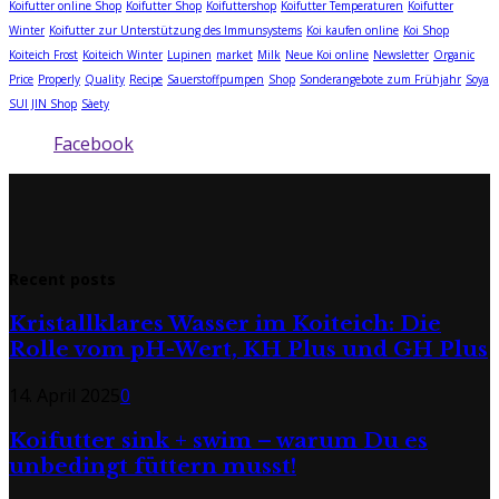
Koifutter online Shop
Koifutter Shop
Koifuttershop
Koifutter Temperaturen
Koifutter
Winter
Koifutter zur Unterstützung des Immunsystems
Koi kaufen online
Koi Shop
Koiteich Frost
Koiteich Winter
Lupinen
market
Milk
Neue Koi online
Newsletter
Organic
Price
Properly
Quality
Recipe
Sauerstoffpumpen
Shop
Sonderangebote zum Frühjahr
Soya
SUI JIN Shop
Sàety
Facebook
Recent posts
Kristallklares Wasser im Koiteich: Die
Rolle vom pH-Wert, KH Plus und GH Plus
14. April 2025
0
Koifutter sink + swim – warum Du es
unbedingt füttern musst!