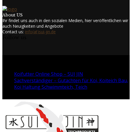
About US
Ihr findet uns auch in den sozialen Medien, hier veröffentlichen wir
auch Neuigkeiten und Angebote
Contact us:
info(at)sui-jin.de
Follow us
Facebook
Twitter
Instagram
Youtube
@2024 - www.sui-jin.de. All Right Reserved.
Koifutter Online Shop – SUI JIN
Sachverständiger – Gutachten für Koi, Koiteich Bau,
Koi Haltung Schwimmteich, Teich