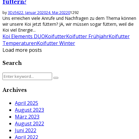
füttern?
by
3Dz56
22. Januar 2020
24. Mai 2022
0
1292
Uns erreichen viele Anrufe und Nachfragen zu dem Thema können
wir unsere Koi jetzt füttern? JA, wir müssen sogar füttern, weil die
Koi viel Energie...
Koi Elements DUO
Koifutter
Koifutter Frühjahr
Koifutter
Temperaturen
Koifutter Winter
Load more posts
Search
Search
Search
for:
Archives
April 2025
August 2023
März 2023
August 2022
Juni 2022
April 2022