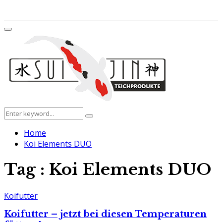
for:
Facebook
Twitter
Instagram
Youtube
Primary
Menu
Search
Search
for:
Home
Koi Elements DUO
Tag : Koi Elements DUO
Koifutter
Koifutter – jetzt bei diesen Temperaturen