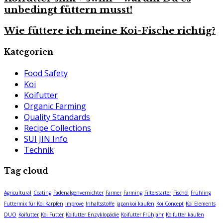
unbedingt füttern musst!
Wie füttere ich meine Koi-Fische richtig?
Kategorien
Food Safety
Koi
Koifutter
Organic Farming
Quality Standards
Recipe Collections
SUI JIN Info
Technik
Tag cloud
Agricultural
Coating
Fadenalgenvernichter
Farmer
Farming
Filterstarter
Fischöl
Frühling
Futtermix für Koi Karpfen
Improve
Inhaltsstoffe
japankoi kaufen
Koi Concept
Koi Elements
DUO
Koifutter
Koi Futter
Koifutter Enzyklopädie
Koifutter Frühjahr
Koifutter kaufen