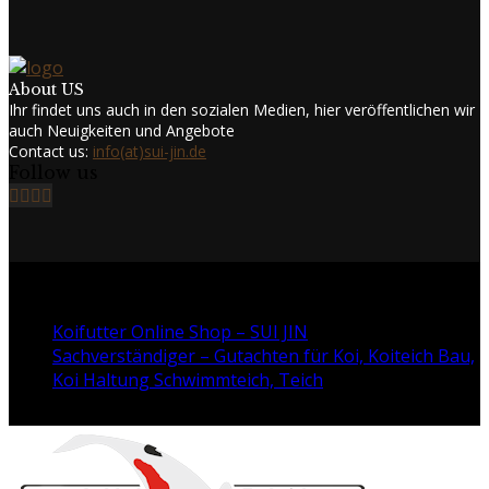
About US
Ihr findet uns auch in den sozialen Medien, hier veröffentlichen wir
auch Neuigkeiten und Angebote
Contact us:
info(at)sui-jin.de
Follow us
Facebook
Twitter
Instagram
Youtube
@2024 - www.sui-jin.de. All Right Reserved.
Koifutter Online Shop – SUI JIN
Sachverständiger – Gutachten für Koi, Koiteich Bau,
Koi Haltung Schwimmteich, Teich