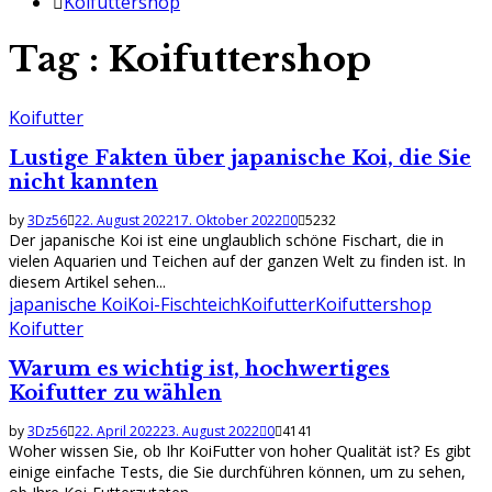
Koifuttershop
Tag : Koifuttershop
Koifutter
Lustige Fakten über japanische Koi, die Sie
nicht kannten
by
3Dz56
22. August 2022
17. Oktober 2022
0
5232
Der japanische Koi ist eine unglaublich schöne Fischart, die in
vielen Aquarien und Teichen auf der ganzen Welt zu finden ist. In
diesem Artikel sehen...
japanische Koi
Koi-Fischteich
Koifutter
Koifuttershop
Koifutter
Warum es wichtig ist, hochwertiges
Koifutter zu wählen
by
3Dz56
22. April 2022
23. August 2022
0
4141
Woher wissen Sie, ob Ihr KoiFutter von hoher Qualität ist? Es gibt
einige einfache Tests, die Sie durchführen können, um zu sehen,