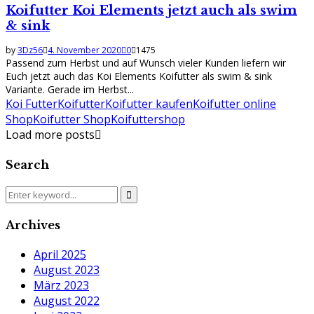
Koifutter Koi Elements jetzt auch als swim
& sink
by
3Dz56
4. November 2020
0
1475
Passend zum Herbst und auf Wunsch vieler Kunden liefern wir
Euch jetzt auch das Koi Elements Koifutter als swim & sink
Variante. Gerade im Herbst...
Koi Futter
Koifutter
Koifutter kaufen
Koifutter online
Shop
Koifutter Shop
Koifuttershop
Load more posts
Search
Search
Search
for:
Archives
April 2025
August 2023
März 2023
August 2022