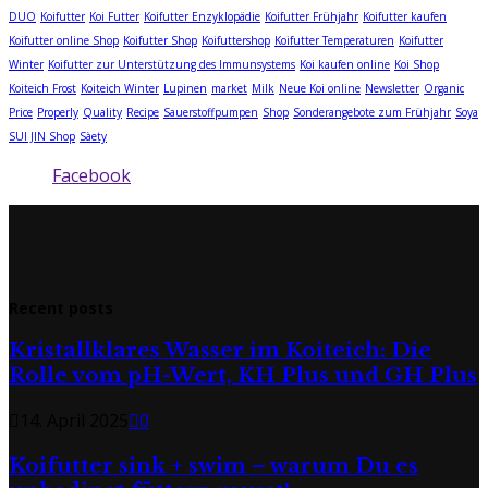
DUO
Koifutter
Koi Futter
Koifutter Enzyklopädie
Koifutter Frühjahr
Koifutter kaufen
Koifutter online Shop
Koifutter Shop
Koifuttershop
Koifutter Temperaturen
Koifutter
Winter
Koifutter zur Unterstützung des Immunsystems
Koi kaufen online
Koi Shop
Koiteich Frost
Koiteich Winter
Lupinen
market
Milk
Neue Koi online
Newsletter
Organic
Price
Properly
Quality
Recipe
Sauerstoffpumpen
Shop
Sonderangebote zum Frühjahr
Soya
SUI JIN Shop
Sàety
Facebook
Recent posts
Kristallklares Wasser im Koiteich: Die
Rolle vom pH-Wert, KH Plus und GH Plus
14. April 2025
0
Koifutter sink + swim – warum Du es