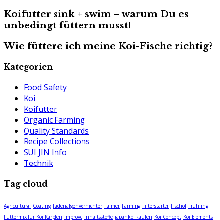
Koifutter sink + swim – warum Du es
unbedingt füttern musst!
Wie füttere ich meine Koi-Fische richtig?
Kategorien
Food Safety
Koi
Koifutter
Organic Farming
Quality Standards
Recipe Collections
SUI JIN Info
Technik
Tag cloud
Agricultural
Coating
Fadenalgenvernichter
Farmer
Farming
Filterstarter
Fischöl
Frühling
Futtermix für Koi Karpfen
Improve
Inhaltsstoffe
japankoi kaufen
Koi Concept
Koi Elements