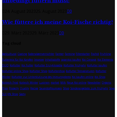
unbedingt füttern musst!
24. August 2023
25. August 2023
0
Wie füttere ich meine Koi-Fische richtig?
29. März 2023
29. März 2023
0
Tag cloud
Agricultural
Coating
Fadenalgenvernichter
Farmer
Farming
Filterstarter
Fischöl
Frühling
Futtermix für Koi Karpfen
Improve
Inhaltsstoffe
japankoi kaufen
Koi Concept
Koi Elements
DUO
Koifutter
Koi Futter
Koifutter Enzyklopädie
Koifutter Frühjahr
Koifutter kaufen
Koifutter online Shop
Koifutter Shop
Koifuttershop
Koifutter Temperaturen
Koifutter
Winter
Koifutter zur Unterstützung des Immunsystems
Koi kaufen online
Koi Shop
Koiteich Frost
Koiteich Winter
Lupinen
market
Milk
Neue Koi online
Newsletter
Organic
Price
Properly
Quality
Recipe
Sauerstoffpumpen
Shop
Sonderangebote zum Frühjahr
Soya
SUI JIN Shop
Sàety