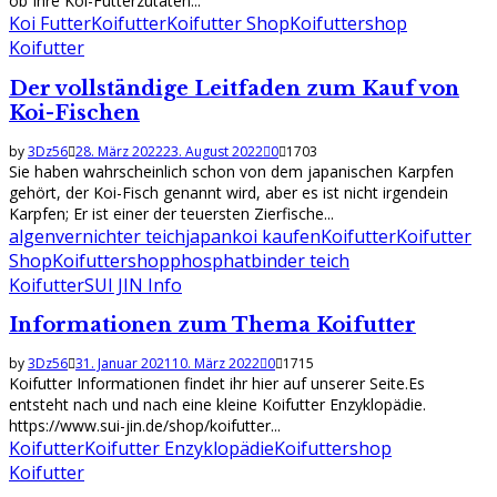
ob Ihre Koi-Futterzutaten...
Koi Futter
Koifutter
Koifutter Shop
Koifuttershop
Koifutter
Der vollständige Leitfaden zum Kauf von
Koi-Fischen
by
3Dz56
28. März 2022
23. August 2022
0
1703
Sie haben wahrscheinlich schon von dem japanischen Karpfen
gehört, der Koi-Fisch genannt wird, aber es ist nicht irgendein
Karpfen; Er ist einer der teuersten Zierfische...
algenvernichter teich
japankoi kaufen
Koifutter
Koifutter
Shop
Koifuttershop
phosphatbinder teich
Koifutter
SUI JIN Info
Informationen zum Thema Koifutter
by
3Dz56
31. Januar 2021
10. März 2022
0
1715
Koifutter Informationen findet ihr hier auf unserer Seite.Es
entsteht nach und nach eine kleine Koifutter Enzyklopädie.
https://www.sui-jin.de/shop/koifutter...
Koifutter
Koifutter Enzyklopädie
Koifuttershop
Koifutter