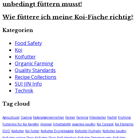
unbedingt füttern musst!
Wie füttere ich meine Koi-Fische richtig?
Kategorien
Food Safety
Koi
Koifutter
Organic Farming
Quality Standards
Recipe Collections
SUI JIN Info
Technik
Tag cloud
Agricultural
Coating
Fadenalgenvernichter
Farmer
Farming
Filterstarter
Fischöl
Frühling
Futtermix für Koi Karpfen
Improve
Inhaltsstoffe
japankoi kaufen
Koi Concept
Koi Elements
DUO
Koifutter
Koi Futter
Koifutter Enzyklopädie
Koifutter Frühjahr
Koifutter kaufen
Koifutter online Shop
Koifutter Shop
Koifuttershop
Koifutter Temperaturen
Koifutter