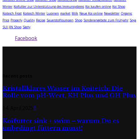
Winter
Koifutter zur Unterstützung des Immunsystems
Koi kaufen online
Koi Shop
Koiteich Frost
Koiteich Winter
Lupinen
market
Milk
Neue Koi online
Newsletter
Organic
Price
Properly
Quality
Recipe
Sauerstoffpumpen
Shop
Sonderangebote zum Frühjahr
Soya
SUI JIN Shop
Sàety
Facebook
Recent posts
Kristallklares Wasser im Koiteich: Die
Rolle vom pH-Wert, KH Plus und GH Plus
14. April 2025
0
Koifutter sink + swim – warum Du es
unbedingt füttern musst!