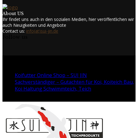
About US
Ihr findet uns auch in den sozialen Medien, hier veröffentlichen wir
auch Neuigkeiten und Angebote
Contact us:
info(at)sui-jin.de
Follow us
Facebook
Twitter
Instagram
Youtube
@2024 - www.sui-jin.de. All Right Reserved.
Koifutter Online Shop – SUI JIN
Sachverständiger – Gutachten für Koi, Koiteich Bau,
Koi Haltung Schwimmteich, Teich