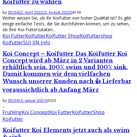
Koifutter zu wählen
by
3Dz56
22. April 2022
23. August 2022
0
4139
Woher wissen Sie, ob Ihr KoiFutter von hoher Qualität ist? Es gibt
einige einfache Tests, die Sie durchführen können, um zu sehen,
ob Ihre Koi-Futterzutaten...
Koi Futter
Koifutter
Koifutter Shop
Koifuttershop
Koifutter
SUI JIN Info
Koi Concept – Koifutter Das Koifutter Koi
Concept wird ab März in 2 Varianten
erhältlich sein. 100% swim und 100% sink.
Damit kommen wir dem vielfachen
Wunsch unserer Kunden nach 👍 Lieferbar
voraussichtlich ab Anfang März
by
3Dz56
10. Januar 2021
0
3323
...
Frühling
Koi Concept
Koi Futter
Koifutter
Shop
Koifutter
Koifutter Koi Elements jetzt auch als swim
& sink