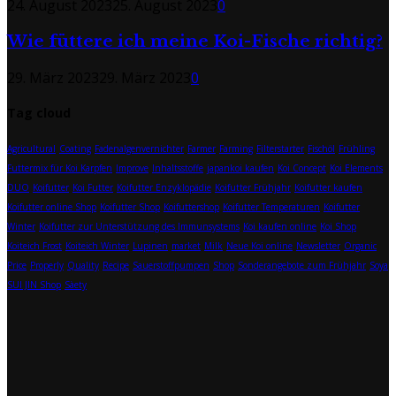
24. August 2023
25. August 2023
0
Wie füttere ich meine Koi-Fische richtig?
29. März 2023
29. März 2023
0
Tag cloud
Agricultural
Coating
Fadenalgenvernichter
Farmer
Farming
Filterstarter
Fischöl
Frühling
Futtermix für Koi Karpfen
Improve
Inhaltsstoffe
japankoi kaufen
Koi Concept
Koi Elements
DUO
Koifutter
Koi Futter
Koifutter Enzyklopädie
Koifutter Frühjahr
Koifutter kaufen
Koifutter online Shop
Koifutter Shop
Koifuttershop
Koifutter Temperaturen
Koifutter
Winter
Koifutter zur Unterstützung des Immunsystems
Koi kaufen online
Koi Shop
Koiteich Frost
Koiteich Winter
Lupinen
market
Milk
Neue Koi online
Newsletter
Organic
Price
Properly
Quality
Recipe
Sauerstoffpumpen
Shop
Sonderangebote zum Frühjahr
Soya
SUI JIN Shop
Sàety