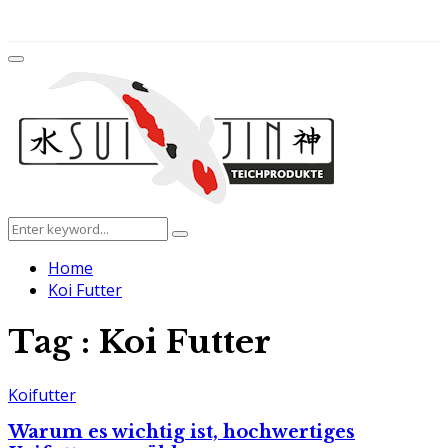
for:
Facebook
Twitter
Instagram
Youtube
Primary
Menu
Search
Search
for:
Home
Koi Futter
Tag : Koi Futter
Koifutter
Warum es wichtig ist, hochwertiges