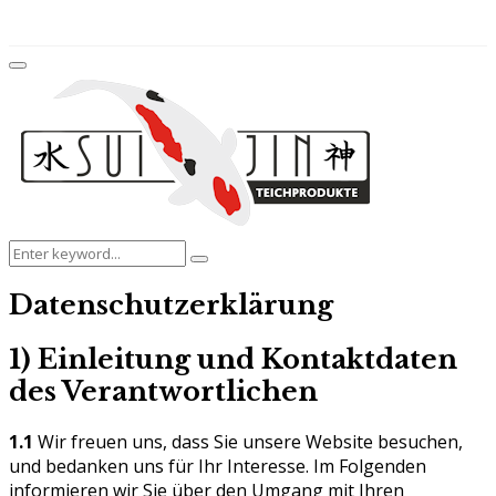
for:
Facebook
Twitter
Instagram
Youtube
Primary
Menu
Search
Search
for:
Datenschutzerklärung
1) Einleitung und Kontaktdaten
des Verantwortlichen
1.1
Wir freuen uns, dass Sie unsere Website besuchen,
und bedanken uns für Ihr Interesse. Im Folgenden
informieren wir Sie über den Umgang mit Ihren