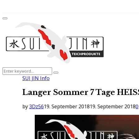
for:
Facebook
Twitter
Instagram
Youtube
Primary
Menu
Search
Search
for:
SUI JIN Info
Langer Sommer 7 Tage HEISSE
by
3Dz56
19. September 2018
19. September 2018
0