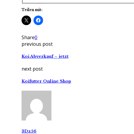
Teilen mit:
Share
0
previous post
Koi Abverkauf – jetzt
next post
Koifutter Online Shop
3Dz56