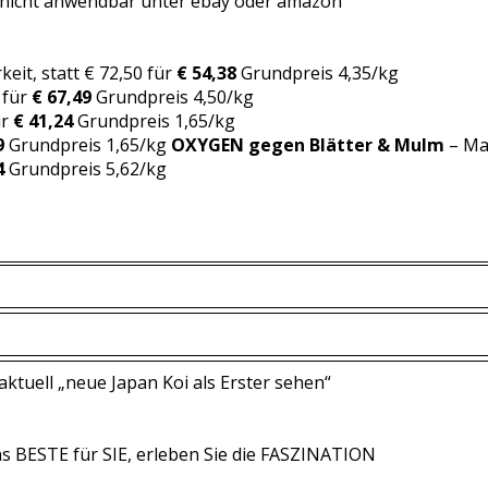
 nicht anwendbar unter ebay oder amazon
eit, statt € 72,50 für
€ 54,38
Grundpreis 4,35/kg
 für
€ 67,49
Grundpreis 4,50/kg
ür
€ 41,24
Grundpreis 1,65/kg
9
Grundpreis 1,65/kg
OXYGEN gegen Blätter & Mulm
– Mar
4
Grundpreis 5,62/kg
ktuell „neue Japan Koi als Erster sehen“
Das BESTE für SIE, erleben Sie die FASZINATION