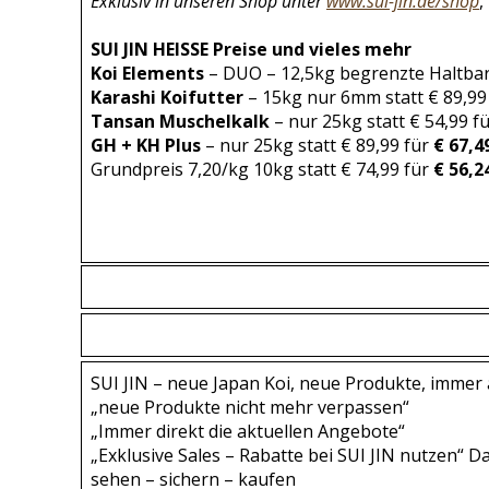
Exklusiv
in unseren Shop unter
www.sui-jin.de/shop
,
SUI JIN HEISSE Preise und vieles mehr
Koi Elements
– DUO – 12,5kg begrenzte Haltbark
Karashi Koifutter
– 15kg nur 6mm statt € 89,99
Tansan Muschelkalk
– nur 25kg statt € 54,99 f
GH + KH Plus
– nur 25kg statt € 89,99 für
€ 67,4
Grundpreis 7,20/kg 10kg statt € 74,99 für
€ 56,2
SUI JIN – neue Japan Koi, neue Produkte, immer a
„neue Produkte nicht mehr verpassen“
„Immer direkt die aktuellen Angebote“
„Exklusive Sales – Rabatte bei SUI JIN nutzen“ 
sehen – sichern – kaufen