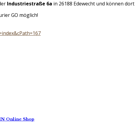
der
Industriestraße 6a
in 26188 Edewecht und können dort
rier GO möglich!
e=index&cPath=167
N Online Shop