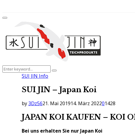
for:
Facebook
Twitter
Instagram
Youtube
Primary
Menu
Search
Search
for:
SUI JIN Info
SUI JIN – Japan Koi
by
3Dz56
21. Mai 2019
14. März 2022
0
1428
JAPAN KOI KAUFEN – KOI 
Bei uns erhalten Sie nur Japan Koi