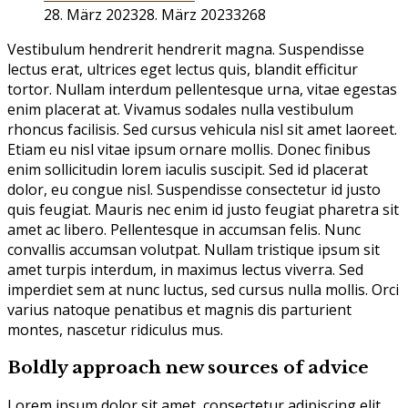
28. März 2023
28. März 2023
3268
Vestibulum hendrerit hendrerit magna. Suspendisse
lectus erat, ultrices eget lectus quis, blandit efficitur
tortor. Nullam interdum pellentesque urna, vitae egestas
enim placerat at. Vivamus sodales nulla vestibulum
rhoncus facilisis. Sed cursus vehicula nisl sit amet laoreet.
Etiam eu nisl vitae ipsum ornare mollis. Donec finibus
enim sollicitudin lorem iaculis suscipit. Sed id placerat
dolor, eu congue nisl. Suspendisse consectetur id justo
quis feugiat. Mauris nec enim id justo feugiat pharetra sit
amet ac libero. Pellentesque in accumsan felis. Nunc
convallis accumsan volutpat. Nullam tristique ipsum sit
amet turpis interdum, in maximus lectus viverra. Sed
imperdiet sem at nunc luctus, sed cursus nulla mollis. Orci
varius natoque penatibus et magnis dis parturient
montes, nascetur ridiculus mus.
Boldly approach new sources of advice
Lorem ipsum dolor sit amet, consectetur adipiscing elit.