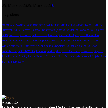
29. März 2023
29. März 2023
0
Tag cloud
Agricultural
Coating
Fadenalgenvernichter
Farmer
Farming
Filterstarter
Fischöl
Frühling
Futtermix für Koi Karpfen
Improve
Inhaltsstoffe
japankoi kaufen
Koi Concept
Koi Elements
DUO
Koifutter
Koi Futter
Koifutter Enzyklopädie
Koifutter Frühjahr
Koifutter kaufen
Koifutter online Shop
Koifutter Shop
Koifuttershop
Koifutter Temperaturen
Koifutter
Winter
Koifutter zur Unterstützung des Immunsystems
Koi kaufen online
Koi Shop
Koiteich Frost
Koiteich Winter
Lupinen
market
Milk
Neue Koi online
Newsletter
Organic
Price
Properly
Quality
Recipe
Sauerstoffpumpen
Shop
Sonderangebote zum Frühjahr
Soya
SUI JIN Shop
Sàety
About US
Ihr findet uns auch in den sozialen Medien, hier veröffentlichen wir