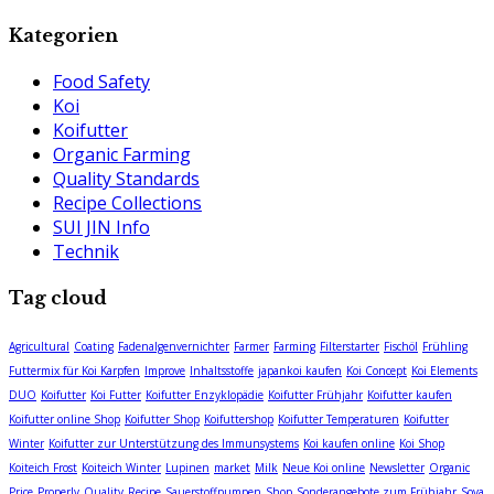
Kategorien
Food Safety
Koi
Koifutter
Organic Farming
Quality Standards
Recipe Collections
SUI JIN Info
Technik
Tag cloud
Agricultural
Coating
Fadenalgenvernichter
Farmer
Farming
Filterstarter
Fischöl
Frühling
Futtermix für Koi Karpfen
Improve
Inhaltsstoffe
japankoi kaufen
Koi Concept
Koi Elements
DUO
Koifutter
Koi Futter
Koifutter Enzyklopädie
Koifutter Frühjahr
Koifutter kaufen
Koifutter online Shop
Koifutter Shop
Koifuttershop
Koifutter Temperaturen
Koifutter
Winter
Koifutter zur Unterstützung des Immunsystems
Koi kaufen online
Koi Shop
Koiteich Frost
Koiteich Winter
Lupinen
market
Milk
Neue Koi online
Newsletter
Organic
Price
Properly
Quality
Recipe
Sauerstoffpumpen
Shop
Sonderangebote zum Frühjahr
Soya