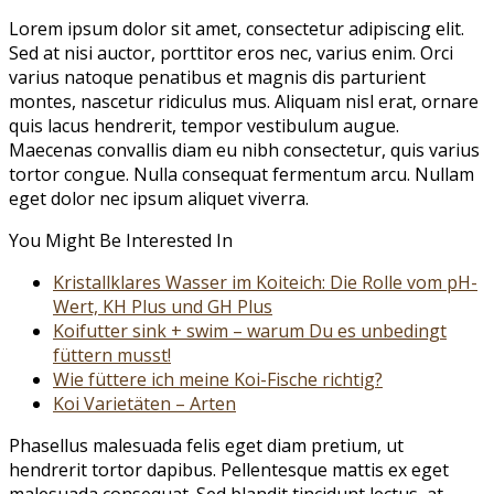
Lorem ipsum dolor sit amet, consectetur adipiscing elit.
Sed at nisi auctor, porttitor eros nec, varius enim. Orci
varius natoque penatibus et magnis dis parturient
montes, nascetur ridiculus mus. Aliquam nisl erat, ornare
quis lacus hendrerit, tempor vestibulum augue.
Maecenas convallis diam eu nibh consectetur, quis varius
tortor congue. Nulla consequat fermentum arcu. Nullam
eget dolor nec ipsum aliquet viverra.
You Might Be Interested In
Kristallklares Wasser im Koiteich: Die Rolle vom pH-
Wert, KH Plus und GH Plus
Koifutter sink + swim – warum Du es unbedingt
füttern musst!
Wie füttere ich meine Koi-Fische richtig?
Koi Varietäten – Arten
Phasellus malesuada felis eget diam pretium, ut
hendrerit tortor dapibus. Pellentesque mattis ex eget
malesuada consequat. Sed blandit tincidunt lectus, at