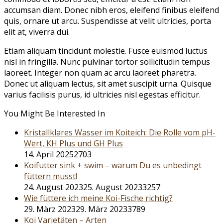
accumsan diam. Donec nibh eros, eleifend finibus eleifend
quis, ornare ut arcu. Suspendisse at velit ultricies, porta
elit at, viverra dui.
Etiam aliquam tincidunt molestie. Fusce euismod luctus
nisl in fringilla. Nunc pulvinar tortor sollicitudin tempus
laoreet. Integer non quam ac arcu laoreet pharetra.
Donec ut aliquam lectus, sit amet suscipit urna. Quisque
varius facilisis purus, id ultricies nisl egestas efficitur.
You Might Be Interested In
Kristallklares Wasser im Koiteich: Die Rolle vom pH-
Wert, KH Plus und GH Plus
14. April 2025
2703
Koifutter sink + swim – warum Du es unbedingt
füttern musst!
24. August 2023
25. August 2023
3257
Wie füttere ich meine Koi-Fische richtig?
29. März 2023
29. März 2023
3789
Koi Varietäten – Arten