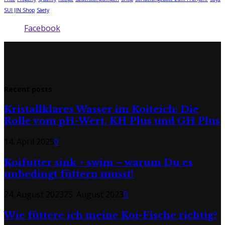
SUI JIN Shop
Sàety
Facebook
Recent posts
Kristallklares Wasser im Koiteich: Die
Rolle vom pH-Wert, KH Plus und GH Plus
14. April 2025
0
Koifutter sink + swim – warum Du es
unbedingt füttern musst!
24. August 2023
25. August 2023
0
Wie füttere ich meine Koi-Fische richtig?