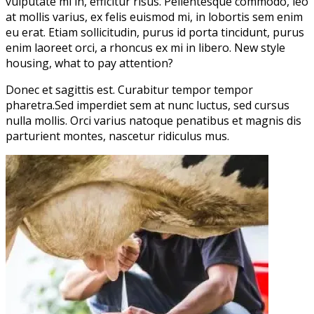
vulputate mi in, efficitur risus. Pellentesque commodo, leo
at mollis varius, ex felis euismod mi, in lobortis sem enim
eu erat. Etiam sollicitudin, purus id porta tincidunt, purus
enim laoreet orci, a rhoncus ex mi in libero. New style
housing, what to pay attention?
Donec et sagittis est. Curabitur tempor tempor
pharetra.Sed imperdiet sem at nunc luctus, sed cursus
nulla mollis. Orci varius natoque penatibus et magnis dis
parturient montes, nascetur ridiculus mus.